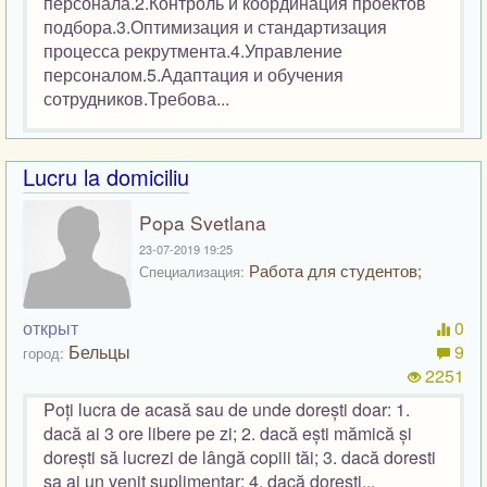
персонала.2.Контроль и координация проектов
подбора.3.Оптимизация и стандартизация
процесса рекрутмента.4.Управление
персоналом.5.Адаптация и обучения
сотрудников.Требова...
Lucru la domiciliu
Popa Svetlana
23-07-2019 19:25
Работа для студентов;
Специализация:
открыт
0
Бельцы
9
город:
2251
Poți lucra de acasă sau de unde dorești doar: 1.
dacă ai 3 ore libere pe zi; 2. dacă ești mămică și
dorești să lucrezi de lângă copiii tăi; 3. dacă doresti
sa ai un venit suplimentar; 4. dacă dorești...