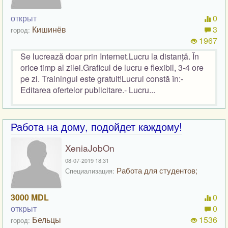
открыт
0
Кишинёв
3
город:
1967
Se lucrează doar prin Internet.Lucru la distanță. În
orice timp al zilei.Graficul de lucru e flexibil, 3-4 ore
pe zi. Trainingul este gratuit!Lucrul constă în:-
Editarea ofertelor publicitare.- Lucru...
Работа на дому, подойдет каждому!
XeniaJobOn
08-07-2019 18:31
Работа для студентов;
Специализация:
3000 MDL
0
открыт
0
Бельцы
1536
город: