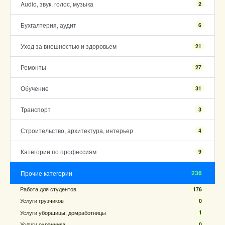
Audio, звук, голос, музыка
2
Бухгалтерия, аудит
6
Уход за внешностью и здоровьем
21
Ремонты
27
Обучение
31
Транспорт
3
Строительство, архитектура, интерьер
4
Категории по профессиям
9
236
Прочие категории
Работа для студентов
176
Услуги грузчиков
0
Услуги уборщицы, домработницы
1
Услуги охранника
0