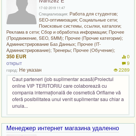
Ivantzez E
17-02-2019 11:47
Работа для студентов;
Специализация:
SEO-оптимизация; Социальные сети;
Поисковые системы, ссылки, каталоги;
Реклама в сети; Сбор и обработка информации; Прочее
(Продвижение, SEO, SMM); Прочее (Прочие категории);
Администрирование Баз Данных; Прочее (IT-
Администрирование); Тренеры; Прочее (Обучение);
350 EUR
0
открыт
9
Не указан
2289
город:
Caut parteneri (job suplimentar acasă)Proiectul
online VIP TERITORIU care colaborează cu
compania intermațională de cosmetică Oriflame vă
oferă posibilitatea unui venit suplimentar sau chiar a
unuia...
Mенеджер интернет магазина удаленно