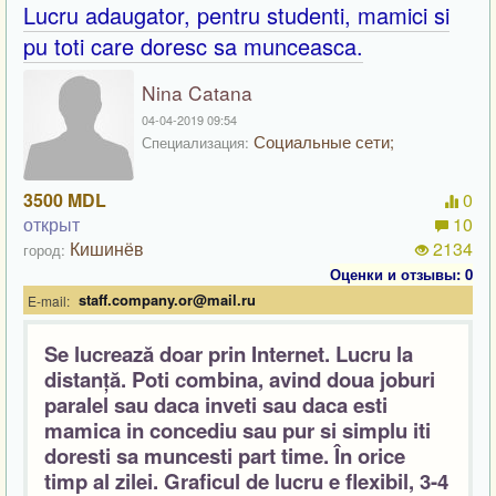
Lucru adaugator, pentru studenti, mamici si
pu toti care doresc sa munceasca.
Nina Catana
04-04-2019 09:54
Социальные сети;
Специализация:
3500 MDL
0
открыт
10
Кишинёв
2134
город:
Оценки и отзывы: 0
staff.company.or@mail.ru
E-mail:
Se lucrează doar prin Internet. Lucru la
distanță. Poti combina, avind doua joburi
paralel sau daca inveti
sau daca esti
mamica in concediu sau pur si simplu
iti
doresti sa muncesti
part time. În orice
timp al zilei. Graficul de lucru e flexibil, 3-4