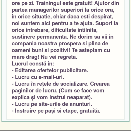
ore pe zi. Trainingul este gratuit! Ajutor din
partea managerilor superiori la orice ora,
in orice situatie, chiar daca esti despirat,
noi suntem aici pentru a te ajuta. Suport la
orice intrebare, dificultate intilnita,
sustinere permanenta. Ne dorim sa vii in
compania noastra prospera si plina de
oameni buni si pozitivi! Te asteptam cu
mare drag! Nu vei regreta.
Lucrul constă în:
- Editarea ofertelor publicitare.
- Lucru cu e-mail-uri.
- Lucru în rețele de socializare. Crearea
paginilor de lucru. (Cum se face vom
explica și vom instrui neaparat).
- Lucru pe site-urile de anunturi.
- Instruire pe pași si etape, gratuită.