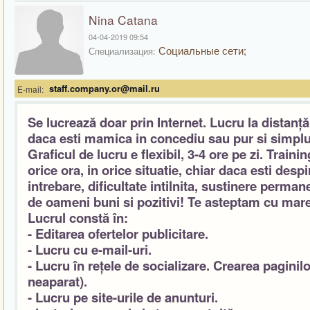
Nina Catana
04-04-2019 09:54
Социальные сети;
Специализация:
staff.company.or@mail.ru
E-mail:
Se lucrează doar prin Internet. Lucru la distanț
daca esti mamica in concediu sau pur si simpl
Graficul de lucru e flexibil, 3-4 ore pe zi. Train
orice ora, in orice situatie, chiar daca esti desp
intrebare, dificultate intilnita, sustinere perm
de oameni buni si pozitivi! Te asteptam cu mare
Lucrul constă în:
- Editarea ofertelor publicitare.
- Lucru cu e-mail-uri.
- Lucru în rețele de socializare. Crearea pagini
neaparat).
- Lucru pe site-urile de anunturi.