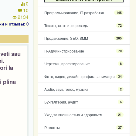
0
10
Программирование, IT-разработка
145
2134
ки и отзывы: 0
Тексты, статьи, переводы
72
Продвижение, SEO, SMM
265
IT-Администрирование
70
veti
sau
i.
Чертежи, проектирование
8
ori la
Фото, видео, дизайн, графика, анимация
34
i plina
Audio, звук, голос, музыка
2
Бухгалтерия, аудит
6
Уход за внешностью и здоровьем
21
Ремонты
27