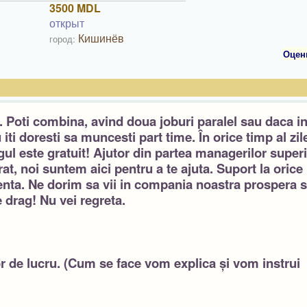
3500 MDL
открыт
Кишинёв
город:
Оцен
ă. Poti combina, avind doua joburi paralel sau daca in
u
iti
doresti sa muncesti
part time. În orice timp al zile
ingul este gratuit! Ajutor din partea managerilor superi
irat, noi suntem aici pentru a te ajuta. Suport la orice
anenta. Ne dorim sa vii in compania noastra prospera s
 drag! Nu vei regreta.
lor de lucru. (Cum se face vom explica și vom instrui