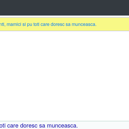
nti, mamici si pu toti care doresc sa munceasca.
toti care doresc sa munceasca.