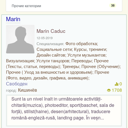
Прочие категории
38
Marin
Marin Caduc
12-05-2019
Фото обработка;
Специализация:
Социальные сети; Курсы, тренинги;
Дизайн сайтов; Услуги музыкантов;
Визуализация; Услуги танцоров; Переводы; Прочее
(Тексты, статьи, переводы); Тренеры; Прочее (Обучение);
Прочее ( Уход за внешностью и здоровьем); Прочее
(Фото, видео, дизайн, графика, анимация);
Свободен
0
Кишинёв
1708
город:
Sunt la un nivel înalt in următoarele activități-
chitară(muzica), photoeditor, sport(baschet, sala de
forță), stilist(haine), desen(arhitectural), traducere
română-engleză-rusă, landing page. În veșn...