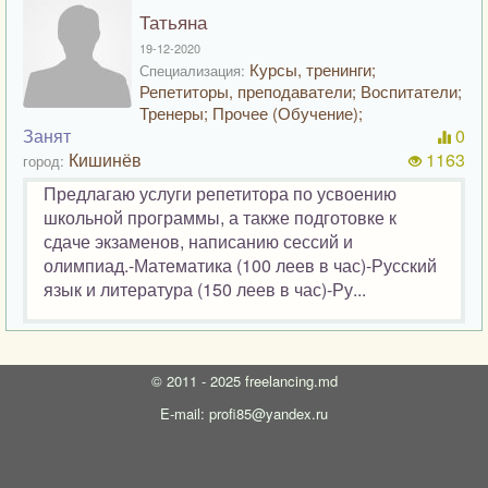
Татьяна
19-12-2020
Курсы, тренинги;
Специализация:
Репетиторы, преподаватели; Воспитатели;
Тренеры; Прочее (Обучение);
Занят
0
Кишинёв
1163
город:
Предлагаю услуги репетитора по усвоению
школьной программы, а также подготовке к
сдаче экзаменов, написанию сессий и
олимпиад.-Математика (100 леев в час)-Русский
язык и литература (150 леев в час)-Ру...
©
2011 - 2025
freelancing.md
E-mail: profi85@yandex.ru