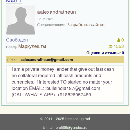
aalexandratheun
12-05-2026
Разработка сайтов;
Специализация:
Свободен
0
Маркулешты
1553
город:
Оценки и отзывы: 0
aalexandratheun@gmail.com
E-mail:
I am a private money lender that give out fast cash
no collateral required. all cash amounts and
currencies, if interested TO started no matter your
location EMAIL: :bullsindia187@gmail.com
(CALL/WHATS APP) :+918826057489
©
2011 - 2025
freelancing.md
E-mail: profi85@yandex.ru