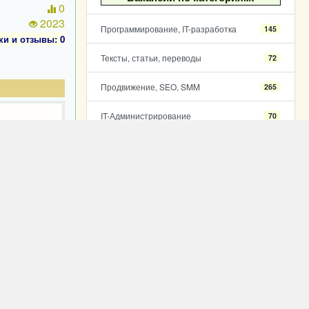
0
2023
Программирование, IT-разработка
145
ки и отзывы: 0
Тексты, статьи, переводы
72
Продвижение, SEO, SMM
265
IT-Администрирование
70
Чертежи, проектирование
8
Фото, видео, дизайн, графика, анимация
34
Audio, звук, голос, музыка
2
Бухгалтерия, аудит
6
Уход за внешностью и здоровьем
21
Ремонты
27