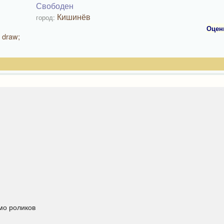
Свободен
Кишинёв
город:
Оцен
 draw;
мо роликов