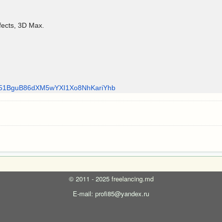
fects, 3D Max.
51BguB86dXM5wYXI1Xo8NhKari
Yhb
©
2011 - 2025
freelancing.md
E-mail: profi85@yandex.ru