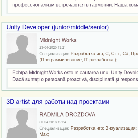
профессионализм встречаются в гармонии. Наша коман
Unity Developer (junior/middle/senior)
Midnight Works
23-04-2020 13:21
Разработка игр; C, C++, C#; Пр
Специализация:
(Программирование, IT-разработка );
Echipa Midnight.Works este in cautarea unui Unity Develope
Dacă sunteți o persoană proactivă, disciplinată și responsa
3D artist для работы над проектами
RADMILA DROZDOVA
30-04-2018 12:24
Разработка игр; Визуализация;
Специализация:
Max;