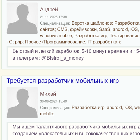
Андрей
21-11-2025 17:38
Верстка шаблонов; Разработка
Специализация:
сайтов; CMS, фреймворки, SaaS; android, iOS,
windows mobile; Разработка игр; Тестирование
1С; php; Прочее (Программирование, IT-разработка );
Быстрый и легкий заработок ,5-10 минут времени и 15
в телеграм : @BistroI_s_money
Требуется разработчик мобильных игр
Михай
30-06-2024 15:49
Разработка игр; android, iOS, w
Специализация:
mobile;
Мы ищем талантливого разработчика мобильных игр д
созданием увлекательных и высококачественных игров