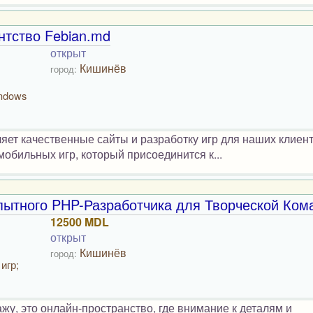
нтство Febian.md
открыт
Кишинёв
город:
indows
ляет качественные сайты и разработку игр для наших клиент
бильных игр, который присоединится к...
пытного PHP-Разработчика для Творческой Ком
12500 MDL
открыт
Кишинёв
город:
игр;
жу, это онлайн-пространство, где внимание к деталям и