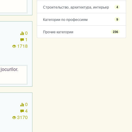
Строительство, архитектура, интерьер
4
Категории по профессиям
9
Прочие категории
236
0
1
1718
ocurilor.
0
4
3170