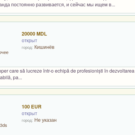
да постоянно развивается, и сейчас мы ищем в...
20000 MDL
открыт
Кишинёв
город:
очее
r care să lucreze într-o echipă de profesioniști în dezvoltarea j
bilă, pa...
100 EUR
открыт
Не указан
город:
 3ds