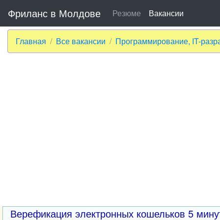
Фриланс в Молдове
Резюме
Вакансии
Главная
Все вакансии
Программирование, IT-разр
Верефикация электронных кошельков 5 мину