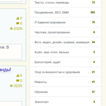
Тексты, статьи, переводы
72
Продвижение, SEO, SMM
265
0
IT-Администрирование
70
0
2309
Чертежи, проектирование
8
Фото, видео, дизайн, графика, анимация
34
ов. В
Audio, звук, голос, музыка
2
Бухгалтерия, аудит
6
анды!
Уход за внешностью и здоровьем
21
0
0
Ремонты
27
3235
Обучение
31
Транспорт
3