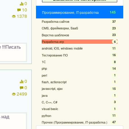
0
10
145
Программирование, IT-разработка
1378
Разработка сайтов
37
CMS, фреймворки, SaaS
23
Верстка шаблонов
23
Разработка игр
6
 !!!Писать
android, iOS, windows mobile
11
Тестирование ПО
16
1С
8
php
14
perl
1
0
flash, actionscript
1
0
javascript, ajax
15
2499
java
1
C, C++, C#
3
visual basic
1
python
 над
11
Прочее (Программирование, IT-разработка )
47