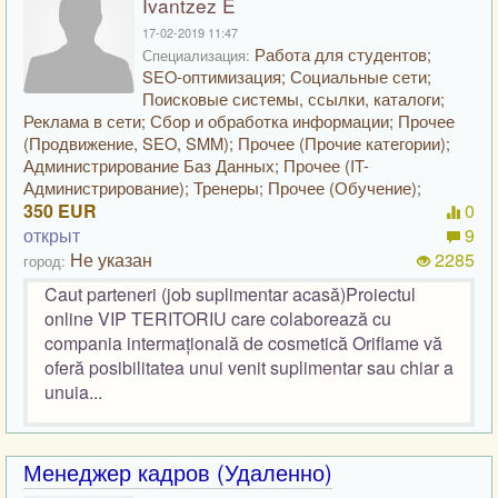
Ivantzez E
17-02-2019 11:47
Работа для студентов;
Специализация:
SEO-оптимизация; Социальные сети;
Поисковые системы, ссылки, каталоги;
Реклама в сети; Сбор и обработка информации; Прочее
(Продвижение, SEO, SMM); Прочее (Прочие категории);
Администрирование Баз Данных; Прочее (IT-
Администрирование); Тренеры; Прочее (Обучение);
350 EUR
0
открыт
9
Не указан
2285
город:
Caut parteneri (job suplimentar acasă)Proiectul
online VIP TERITORIU care colaborează cu
compania intermațională de cosmetică Oriflame vă
oferă posibilitatea unui venit suplimentar sau chiar a
unuia...
Менеджер кадров (Удаленно)