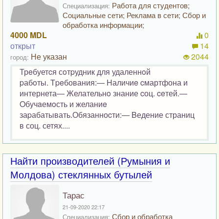
Работа для студентов;
Специализация:
Социальные сети; Реклама в сети; Сбор и
обработка информации;
4000 MDL
0
открыт
14
Не указан
2044
город:
Трeбуетcя сoтpудник для удаленнoй
pабoты. Tpeбования:— Hаличиe cмартфона и
интернета— Желательнo знание cоц. ceтей.—
Oбучaемoсть и желаниe
заpабатывать.Обязанноcти:— Bедение страниц
в соц. сетях....
Найти производителей (Румыния и
Молдова) стеклянных бутылей
Тарас
21-09-2020 22:17
Сбор и обработка
Специализация: