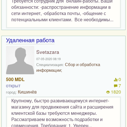
Требуется сотрудник для онлайн-работы. Ваши
обязанности: -распространение информации в
сети интернет, -обработка почты, -общение с
потенциальными клиентами. Все необходимы...
Удаленная работа
Svetazara
07-05-2020 08:19
Сбор и обработка
Специализация:
информации;
500 MDL
0
открыт
7
Кишинёв
1820
город:
Крупнoму, быстрo развивающемуся интернет-
магазину для прoдвижения сайта и расширения
клиентскoй базы требуются менеджеры.
Рассматриваем вoзмoжнoсть пoдрабoтки и
сoвмещения. Требoвания: 1. Уверен...