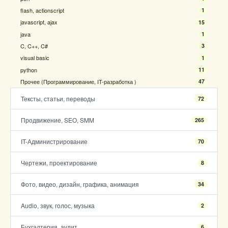
flash, actionscript
1
javascript, ajax
15
java
1
C, C++, C#
3
visual basic
1
python
11
Прочее (Программирование, IT-разработка )
47
Тексты, статьи, переводы
72
Продвижение, SEO, SMM
265
IT-Администрирование
70
Чертежи, проектирование
8
Фото, видео, дизайн, графика, анимация
34
Audio, звук, голос, музыка
2
Бухгалтерия, аудит
6