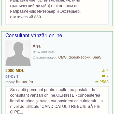
графический дизайн) в основном по
направлению Интерьер и Экстерьер,
статический 360...
Consultant vânzări online
Ana
22-04-2018 23:08
CMS, фреймворки, SaaS;
Специализация:
2000 MDL
0
открыт
7
Кишинёв
2588
город:
Se caută personal pentru suplinirea postului de
consultant vânzări online.CERINTE:- cunoașterea
limbii române și ruse;- cunoașterea calculatorului la
nivel de utilizator.CANDIDATUL TREBUIE SĂ FIE
O PE...