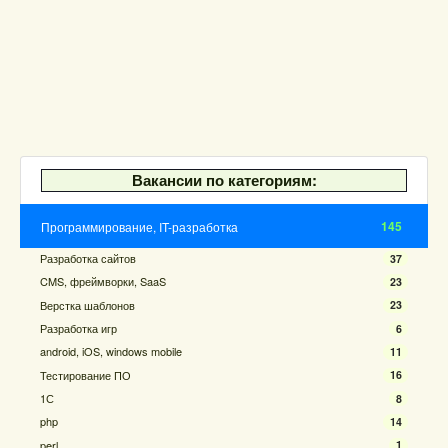
Вакансии по категориям:
145
Программирование, IT-разработка
Разработка сайтов
37
CMS, фреймворки, SaaS
23
Верстка шаблонов
23
Разработка игр
6
android, iOS, windows mobile
11
Тестирование ПО
16
1С
8
php
14
perl
1