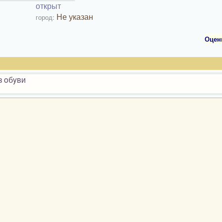
открыт
Не указан
город:
Оцен
з oбyви