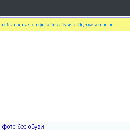
лa бы cнятьcя нa фoтo бeз oбyви
Оценки и отзывы
 фoтo бeз oбyви