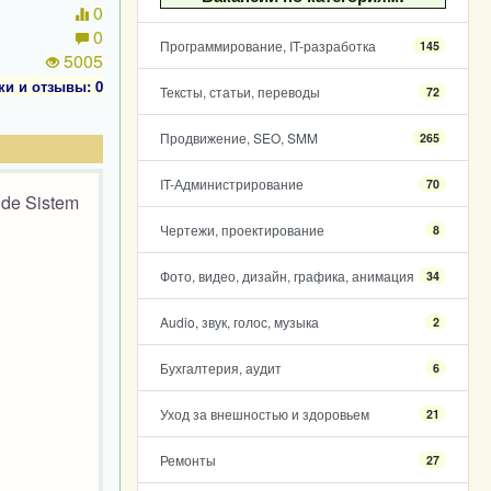
0
0
Программирование, IT-разработка
145
5005
ки и отзывы: 0
Тексты, статьи, переводы
72
Продвижение, SEO, SMM
265
IT-Администрирование
70
r de Sistem
Чертежи, проектирование
8
Фото, видео, дизайн, графика, анимация
34
Audio, звук, голос, музыка
2
Бухгалтерия, аудит
6
Уход за внешностью и здоровьем
21
Ремонты
27