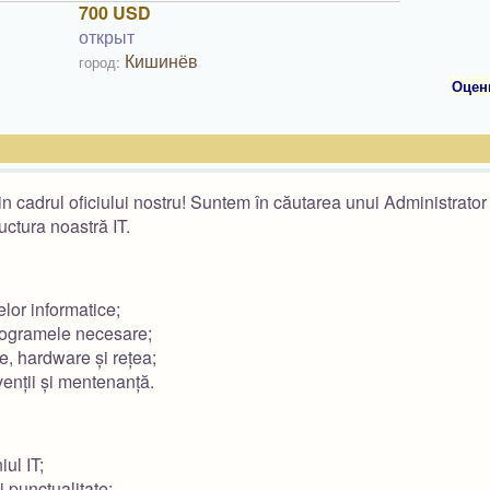
700 USD
открыт
Кишинёв
город:
Оцен
n cadrul oficiului nostru! Suntem în căutarea unui Administrato
uctura noastră IT.
lor informatice;
programele necesare;
e, hardware și rețea;
venții și mentenanță.
ul IT;
i punctualitate;