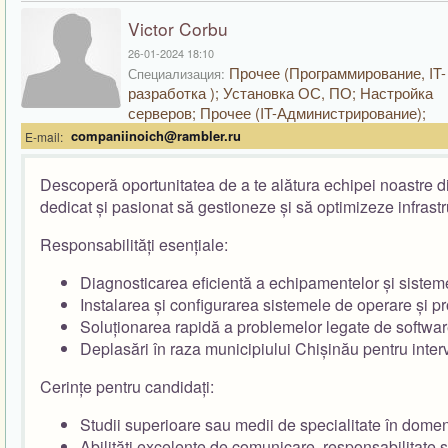
Victor Corbu
26-01-2024 18:10
Прочее (Программирование, IT-
Специализация:
разработка ); Установка ОС, ПО; Настройка
серверов; Прочее (IT-Администрирование);
companiinoich@rambler.ru
E-mail:
Descoperă oportunitatea de a te alătura echipei noastre di
dedicat și pasionat să gestioneze și să optimizeze infrastr
Responsabilități esențiale:
Diagnosticarea eficientă a echipamentelor și sisteme
Instalarea și configurarea sistemele de operare și 
Soluționarea rapidă a problemelor legate de softwar
Deplasări în raza municipiului Chișinău pentru inter
Cerințe pentru candidați:
Studii superioare sau medii de specialitate în domeni
Abilități excelente de comunicare, responsabilitate ș