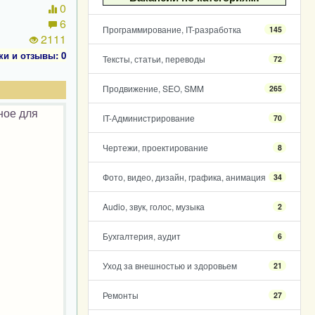
0
6
Программирование, IT-разработка
145
2111
ки и отзывы: 0
Тексты, статьи, переводы
72
Продвижение, SEO, SMM
265
ное для
IT-Администрирование
70
Чертежи, проектирование
8
Фото, видео, дизайн, графика, анимация
34
Audio, звук, голос, музыка
2
Бухгалтерия, аудит
6
Уход за внешностью и здоровьем
21
Ремонты
27