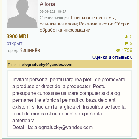
Aliona
02-09-2021 08:27
Поисковые системы,
Специализация:
ссылки, каталоги; Реклама в сети; Сбор и
обработка информации;
3900 MDL
0
открыт
2
Кишинёв
1759
город:
Оценки и отзывы: 0
alegrialucky@yandex.com
E-mail:
Invitam personal pentru largirea pietii de promovare
a produselor direct de la producator! Postul
presupune cunostinte utilizare computer si dialog
permanent telefonic si pe mail cu baza de clenti
existenți si lucram la largirea ei! Instruirea se face la
locul de munca si nu necesita experienta
anterioara.
Detalii la: alegrialucky@yandex.com