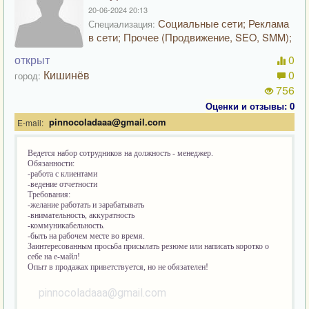
20-06-2024 20:13
Социальные сети; Реклама
Специализация:
в сети; Прочее (Продвижение, SEO, SMM);
открыт
0
Кишинёв
0
город:
756
Оценки и отзывы: 0
pinnocoladaaa@gmail.com
E-mail:
Ведется набор сотрудников на должность - менеджер.
Обязанности:
-работа с клиентами
-ведение отчетности
Требования:
-желание работать и зарабатывать
-внимательность, аккуратность
-коммуникабельность.
-быть на рабочем месте во время.
Заинтересованным просьба присылать резюме или написать коротко о
себе на е-майл!
Опыт в продажах приветствуется, но не обязателен!
pinnocoladaaa@gmail.com