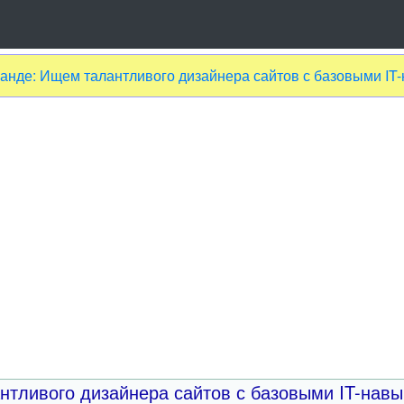
анде: Ищем талантливого дизайнера сайтов с базовыми IT
тливого дизайнера сайтов с базовыми IT-навы