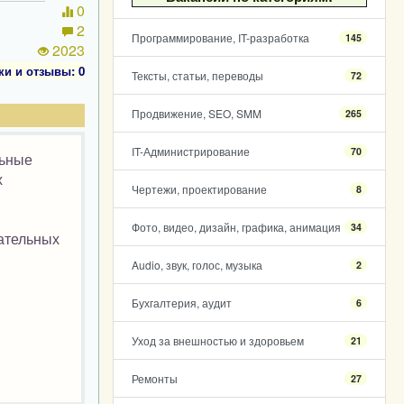
0
2
Программирование, IT-разработка
145
2023
ки и отзывы: 0
Тексты, статьи, переводы
72
Продвижение, SEO, SMM
265
IT-Администрирование
70
льные
х
Чертежи, проектирование
8
Фото, видео, дизайн, графика, анимация
34
ательных
Audio, звук, голос, музыка
2
Бухгалтерия, аудит
6
Уход за внешностью и здоровьем
21
Ремонты
27