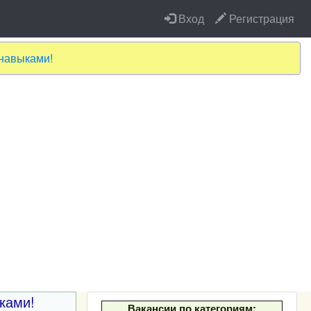
Вход
Регистрация
-навыками!
ками!
Вакансии по категориям: