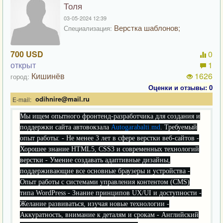
Толя
03-05-2024 12:39
Верстка шаблонов;
Специализация:
700 USD
0
открыт
1
Кишинёв
1626
город:
Оценки и отзывы: 0
odihnire@mail.ru
E-mail:
Мы ищем опытного фронтенд-разработчика для создания и
поддержки сайта автовокзала
Autogarabalti.md
. Требуемый
опыт работы: - Не менее 3 лет в сфере верстки веб-сайтов -
Хорошее знание HTML5, CSS3 и современных технологий
верстки - Умение создавать адаптивные дизайны,
поддерживающие все основные браузеры и устройства -
Опыт работы с системами управления контентом (CMS)
типа WordPress - Знание принципов UX/UI и доступности -
Желание развиваться, изучая новые технологии -
Аккуратность, внимание к деталям и срокам - Английский