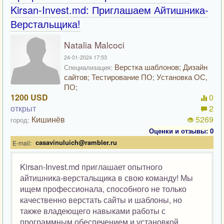
Kirsan-Invest.md: Приглашаем Айтишника-
Верстальщика!
Natalia Malcoci
24-01-2024 17:53
Верстка шаблонов; Дизайн
Специализация:
сайтов; Тестирование ПО; Установка ОС,
ПО;
1200 USD
0
открыт
2
Кишинёв
5269
город:
Оценки и отзывы: 0
casavinuluich@rambler.ru
E-mail:
Kirsan-Invest.md приглашает опытного
айтишника-верстальщика в свою команду! Мы
ищем профессионала, способного не только
качественно верстать сайты и шаблоны, но
также владеющего навыками работы с
программным обеспечением и установкой