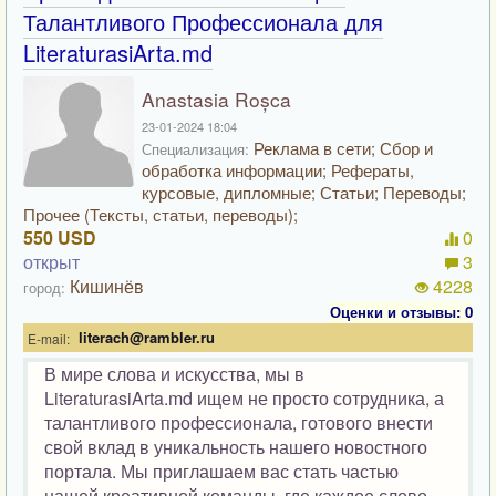
Талантливого Профессионала для
LiteraturasiArta.md
Anastasia Roșca
23-01-2024 18:04
Реклама в сети; Сбор и
Специализация:
обработка информации; Рефераты,
курсовые, дипломные; Статьи; Переводы;
Прочее (Тексты, статьи, переводы);
550 USD
0
открыт
3
Кишинёв
4228
город:
Оценки и отзывы: 0
literach@rambler.ru
E-mail:
В мире слова и искусства, мы в
LiteraturasiArta.md ищем не просто сотрудника, а
талантливого профессионала, готового внести
свой вклад в уникальность нашего новостного
портала. Мы приглашаем вас стать частью
нашей креативной команды, где каждое слово