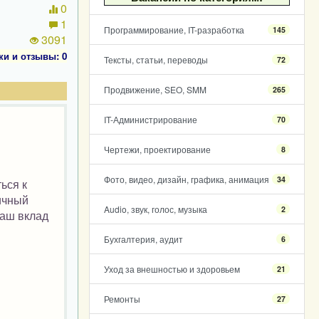
0
1
Программирование, IT-разработка
145
3091
ки и отзывы: 0
Тексты, статьи, переводы
72
Продвижение, SEO, SMM
265
IT-Администрирование
70
Чертежи, проектирование
8
Фото, видео, дизайн, графика, анимация
34
ься к
ичный
Audio, звук, голос, музыка
2
ваш вклад
Бухгалтерия, аудит
6
Уход за внешностью и здоровьем
21
Ремонты
27