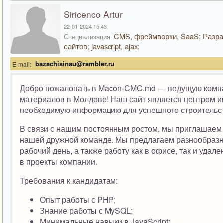
Siricenco Artur
22-01-2024 15:43
CMS, фреймворки, SaaS; Разра
Специализация:
сайтов; javascript, ajax;
bazachisinau@rambler.ru
E-mail:
Добро пожаловать в Macon-CMC.md — ведущую компа
материалов в Молдове! Наш сайт является центром и
необходимую информацию для успешного строительст
В связи с нашим постоянным ростом, мы приглашаем
нашей дружной команде. Мы предлагаем разнообразны
рабочий день, а также работу как в офисе, так и уда
в проекты компании.
Требования к кандидатам:
Опыт работы с PHP;
Знание работы с MySQL;
Минимальные навыки в JavaScript;