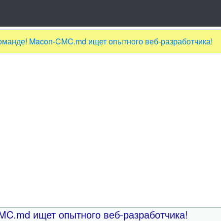
оманде! Macon-CMC.md ищет опытного веб-разработчика!
MC.md ищет опытного веб-разработчика!