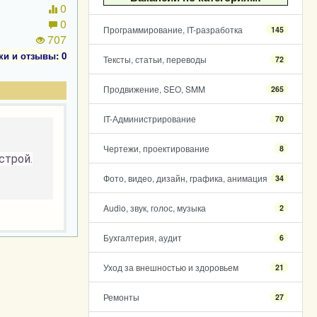
0
0
Программирование, IT-разработка
145
707
ки и отзывы: 0
Тексты, статьи, переводы
72
Продвижение, SEO, SMM
265
IT-Администрирование
70
Чертежи, проектирование
8
строй.
Фото, видео, дизайн, графика, анимация
34
Audio, звук, голос, музыка
2
Бухгалтерия, аудит
6
Уход за внешностью и здоровьем
21
Ремонты
27