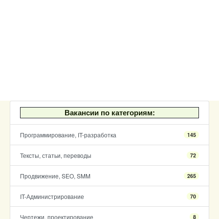
Вакансии по категориям:
Программирование, IT-разработка
145
Тексты, статьи, переводы
72
Продвижение, SEO, SMM
265
IT-Администрирование
70
Чертежи, проектирование
8