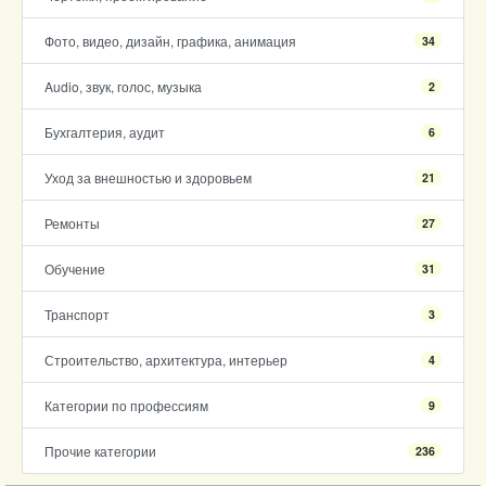
Фото, видео, дизайн, графика, анимация
34
Audio, звук, голос, музыка
2
Бухгалтерия, аудит
6
Уход за внешностью и здоровьем
21
Ремонты
27
Обучение
31
Транспорт
3
Строительство, архитектура, интерьер
4
Категории по профессиям
9
Прочие категории
236