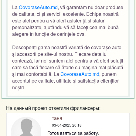
La
CovoraseAuto.md
, vă garantăm nu doar produse
de calitate, ci și servicii excelente. Echipa noastră
este aici pentru a vă oferi asistență și sfaturi
personalizate, ajutându-vă să faceți cea mai bună
alegere în funcție de cerințele dvs.
Descoperiți gama noastră variată de covorașe auto
și accesorii pe site-ul nostru. Fiecare detaliu
contează, iar noi suntem aici pentru a vă oferi soluții
care să facă fiecare călătorie cu mașina mai plăcută
și mai confortabilă. La
CovoraseAuto.md
, punem
accentul pe calitate, utilitate și satisfacția clienților
noștri.
На данный проект ответили фрилансеры:
таня
03-04-2025 20:18
Готов взяться за работу.