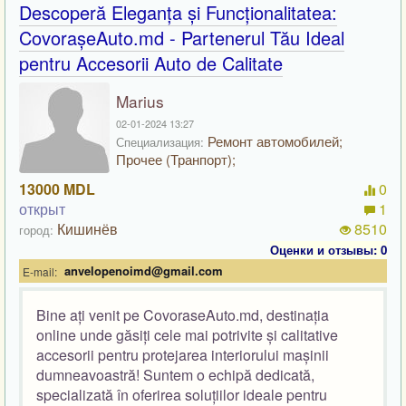
Descoperă Eleganța și Funcționalitatea:
CovorașeAuto.md - Partenerul Tău Ideal
pentru Accesorii Auto de Calitate
Marius
02-01-2024 13:27
Ремонт автомобилей;
Специализация:
Прочее (Транпорт);
13000 MDL
0
открыт
1
Кишинёв
8510
город:
Оценки и отзывы: 0
anvelopenoimd@gmail.com
E-mail:
Bine ați venit pe CovoraseAuto.md, destinația
online unde găsiți cele mai potrivite și calitative
accesorii pentru protejarea interiorului mașinii
dumneavoastră! Suntem o echipă dedicată,
specializată în oferirea soluțiilor ideale pentru