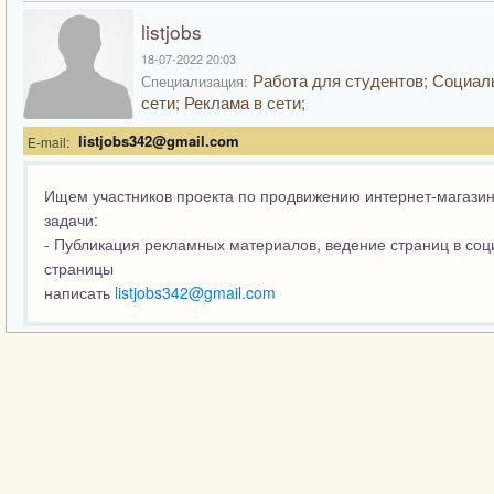
listjobs
18-07-2022 20:03
Работа для студентов; Социа
Специализация:
сети; Реклама в сети;
listjobs342@gmail.com
E-mail:
Ищем участников проекта по продвижению интернет-магази
задачи:
- Публикация рекламных материалов,
ведение страниц в соц
страницы
написать
listjobs
342@
gmail
.
com