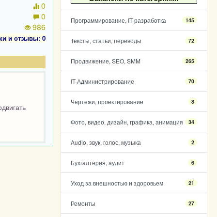
0
0
Программирование, IT-разработка
145
986
ки и отзывы: 0
Тексты, статьи, переводы
72
Продвижение, SEO, SMM
265
IT-Администрирование
70
Чертежи, проектирование
8
одвигать
Фото, видео, дизайн, графика, анимация
34
Audio, звук, голос, музыка
2
Бухгалтерия, аудит
6
Уход за внешностью и здоровьем
21
Ремонты
27