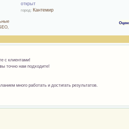
открыт
Кантемир
город:
льные
Оцен
 SEO,
е с клиентами!
вы точно нам подходите!
ланием много работать и достигать результатов.