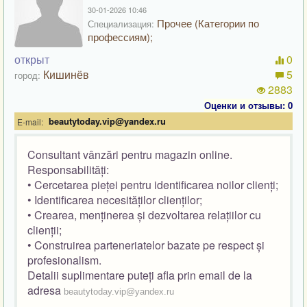
30-01-2026 10:46
Прочее (Категории по
Специализация:
профессиям);
открыт
0
Кишинёв
5
город:
2883
Оценки и отзывы: 0
beautytoday.vip@yandex.ru
E-mail:
Consultant vânzări pentru magazin online.
Responsabilități:
• Cercetarea pieței pentru identificarea noilor clienți;
• Identificarea necesităților clienților;
• Crearea, menținerea și dezvoltarea relațiilor cu
clienții;
• Construirea parteneriatelor bazate pe respect și
profesionalism.
Detalii suplimentare puteți afla prin email de la
adresa
beautytoday.vip@yandex.ru