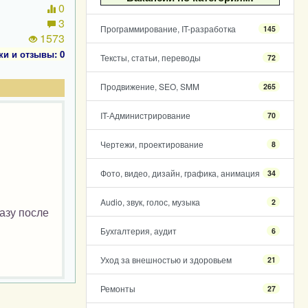
0
3
Программирование, IT-разработка
145
1573
ки и отзывы: 0
Тексты, статьи, переводы
72
Продвижение, SEO, SMM
265
IT-Администрирование
70
Чертежи, проектирование
8
Фото, видео, дизайн, графика, анимация
34
Audio, звук, голос, музыка
2
азу после
Бухгалтерия, аудит
6
Уход за внешностью и здоровьем
21
Ремонты
27