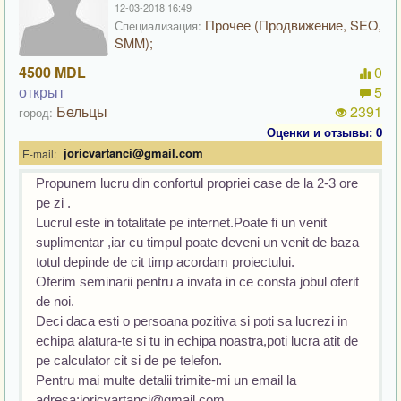
12-03-2018 16:49
Прочее (Продвижение, SEO,
Специализация:
SMM);
4500 MDL
0
открыт
5
Бельцы
2391
город:
Оценки и отзывы: 0
joricvartanci@gmail.com
E-mail:
Propunem lucru din confortul propriei case de la 2-3 ore 
pe zi .

Lucrul este in totalitate pe internet.Poate fi un venit 
suplimentar ,iar cu timpul poate deveni un venit de baza 
totul depinde de cit timp acordam proiectului.

Oferim seminarii pentru a invata in ce consta jobul oferit 
de noi.

Deci daca esti o persoana pozitiva si poti sa lucrezi in 
echipa alatura-te si tu in echipa noastra,poti lucra atit de 
pe calculator cit si de pe telefon.

Pentru mai multe detalii trimite-mi un email la 
adresa:joricvartanci@gmail.com.