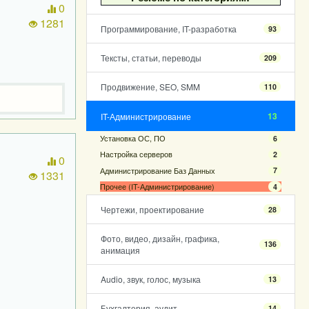
0
1281
Программирование, IT-разработка
93
Тексты, статьи, переводы
209
Продвижение, SEO, SMM
110
13
IT-Администрирование
Установка ОС, ПО
6
Настройка серверов
2
0
Администрирование Баз Данных
7
1331
Прочее (IT-Администрирование)
4
Чертежи, проектирование
28
Фото, видео, дизайн, графика,
136
анимация
Audio, звук, голос, музыка
13
Бухгалтерия, аудит
14