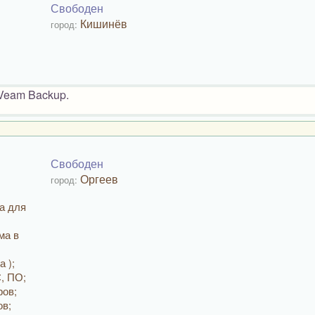
Свободен
Кишинёв
город:
 Veam Backup.
Свободен
Оргеев
город:
а для
ма в
 );
, ПО;
ров;
ов;