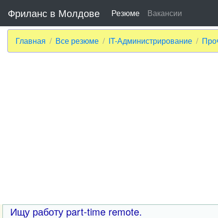
Фриланс в Молдове
Резюме
Вакансии
Главная
Все резюме
IT-Администрирование
Про
Ищу работу part-time remote.