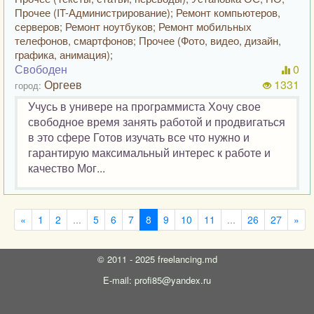
Прочее (IT-Администрирование); Ремонт компьютеров,
серверов; Ремонт ноутбуков; Ремонт мобильных
телефонов, смартфонов; Прочее (Фото, видео, дизайн,
графика, анимация);
Свободен
0
Оргеев
1331
город:
Учусь в универе на программиста Хочу свое
свободное время занять работой и продвигаться
в это сфере Готов изучать все что нужно и
гарантирую максимальный интерес к работе и
качество Мог...
«
1
2
...
5
6
7
8
9
10
11
...
26
27
»
©
2011 - 2025
freelancing.md
E-mail: profi85@yandex.ru