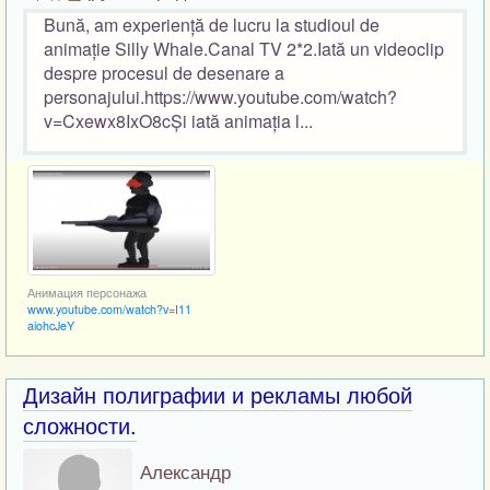
Bună, am experiență de lucru la studioul de
animație Silly Whale.Canal TV 2*2.Iată un videoclip
despre procesul de desenare a
personajului.https://www.youtube.com/watch?
v=Cxewx8IxO8cȘi iată animația l...
Анимация персонажа
www.youtube.com/watch?v=I11
aiohcJeY
Дизайн полиграфии и рекламы любой
сложности.
Александр