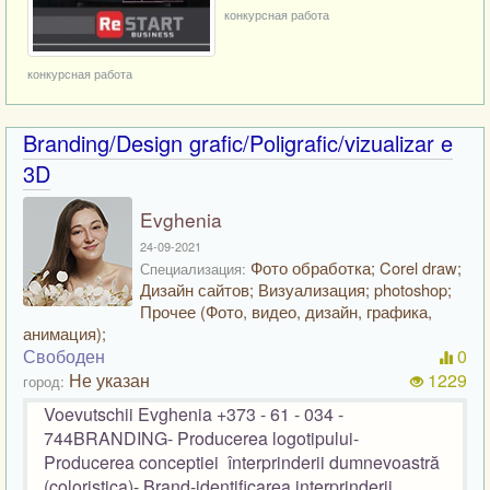
конкурсная работа
конкурсная работа
Branding/Design grafic/Poligrafic/vizualizar e
3D
Evghenia
24-09-2021
Фото обработка; Corel draw;
Специализация:
Дизайн сайтов; Визуализация; photoshop;
Прочее (Фото, видео, дизайн, графика,
анимация);
Свободен
0
Не указан
1229
город:
Voevutschii Evghenia +373 - 61 - 034 -
744BRANDING- Producerea logotipului-
Producerea conceptiei înterprinderii dumnevoastră
(coloristica)- Brand-identificarea interprinderii