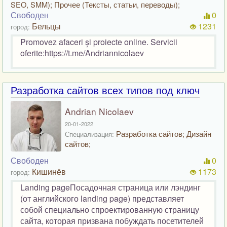
SEO, SMM); Прочее (Тексты, статьи, переводы);
Свободен
0
Бельцы
1231
город:
Promovez afaceri și proiecte online. Servicii
oferite:https://t.me/Andriannicolaev
Разработка сайтов всех типов под ключ
Andrian Nicolaev
20-01-2022
Разработка сайтов; Дизайн
Специализация:
сайтов;
Свободен
0
Кишинёв
1173
город:
Landing pageПосадочная страница или лэндинг
(от английского landing page) представляет
собой специально спроектированную страницу
сайта, которая призвана побуждать посетителей