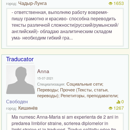
Чадыр-Лунга
1653
город:
- ответственная, выполняю работу вовремя-
пишу грамотно и красиво- способна переводить
тексты различной сложности(русский/румынский/
английский)- обладаю аналитическим складом
ума- необходим гибкий гра...
Traducator
Anna
15-07-2021
Социальные сети;
Специализация:
Переводы; Прочее (Тексты, статьи,
переводы); Репетиторы, преподаватели;
Свободен
0
Кишинёв
1267
город:
Ma numesc Anna-Maria si am experienta de 2 ani in
predarea limbilor straine, scrierea diplomelor in
limbi straine si in traduceri. Traduc calitativ orice tip