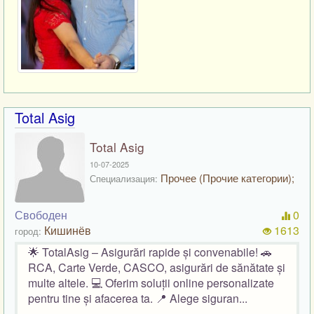
Total Asig
Total Asig
10-07-2025
Прочее (Прочие категории);
Специализация:
Свободен
0
Кишинёв
1613
город:
🌟 TotalAsig – Asigurări rapide și convenabile! 🚗
RCA, Carte Verde, CASCO, asigurări de sănătate și
multe altele. 💻 Oferim soluții online personalizate
pentru tine și afacerea ta. 📍 Alege siguran...