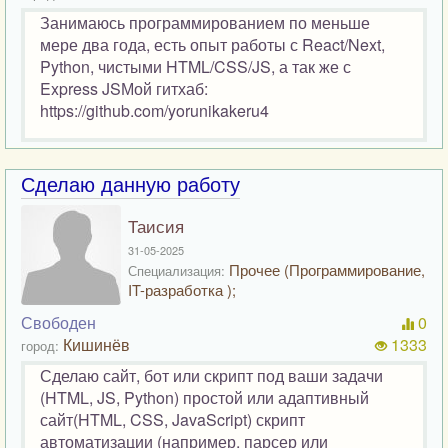
Занимаюсь программированием по меньше
мере два года, есть опыт работы с React/Next,
Python, чистыми HTML/CSS/JS, а так же с
Express JSМой гитхаб:
https://github.com/yorunikakeru4
Сделаю данную работу
Таисия
31-05-2025
Прочее (Программирование,
Специализация:
IT-разработка );
Свободен
0
Кишинёв
1333
город:
Сделаю сайт, бот или скрипт под ваши задачи
(HTML, JS, Python) простой или адаптивный
сайт(HTML, CSS, JavaScript) скрипт
автоматизации (например, парсер или