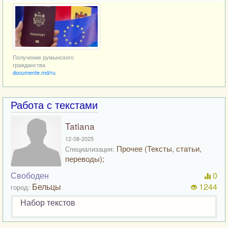
Получение румынского
гражданства
documente.md/ru
Работа с текстами
Tatiana
12-08-2025
Прочее (Тексты, статьи,
Специализация:
переводы);
Свободен
0
Бельцы
1244
город:
Набор текстов