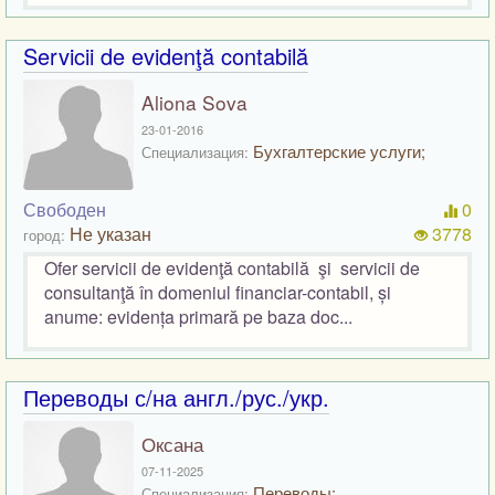
Servicii de evidenţă contabilă
Aliona Sova
23-01-2016
Бухгалтерские услуги;
Специализация:
Свободен
0
Не указан
3778
город:
Ofer servicii de evidenţă contabilă şi servicii de
consultanţă în domeniul financiar-contabil, și
anume: evidența primară pe baza doc...
Переводы с/на англ./рус./укр.
Оксана
07-11-2025
Переводы;
Специализация: