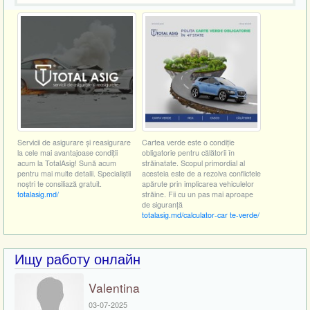
Servicii de asigurare și reasigurare
Cartea verde este o condiție
la cele mai avantajoase condiții
obligatorie pentru călătorii în
acum la TotalAsig! Sună acum
străinatate. Scopul primordial al
pentru mai multe detalii. Specialiștii
acesteia este de a rezolva conflictele
noștri te consiliază gratuit.
apărute prin implicarea vehiculelor
totalasig.md/
străine. Fii cu un pas mai aproape
de siguranță
totalasig.md/calculator-car te-verde/
Ищу работу онлайн
Valentina
03-07-2025