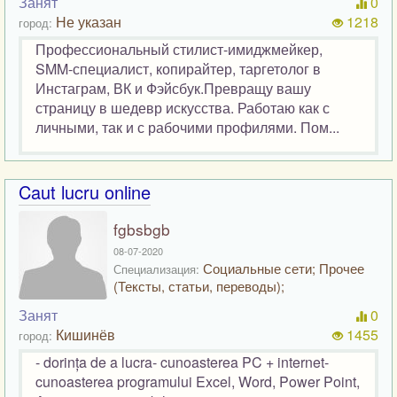
Занят
0
Не указан
1218
город:
Профессиональный стилист-имиджмейкер,
SMM-специалист, копирайтер, таргетолог в
Инстаграм, ВК и Фэйсбук.Превращу вашу
страницу в шедевр искусства. Работаю как с
личными, так и с рабочими профилями. Пом...
Caut lucru online
fgbsbgb
08-07-2020
Социальные сети; Прочее
Специализация:
(Тексты, статьи, переводы);
Занят
0
Кишинёв
1455
город:
- dorința de a lucra- cunoasterea PC + internet-
cunoasterea programului Excel, Word, Power Point,