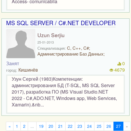
Access- comunicabila
MS SQL SERVER / C#.NET DEVELOPER
Uzun Serjiu
25-01-2013
C, C++, C#;
Специализация:
Администрирование Баз Данных;
Занят
0
Кишинёв
4679
город:
Узун Сергей (1983)Компетенции:
администрирования БД (T-SQL, MS SQL Server
2017), разработка ПО (MS Visual Studio.NET
2022 - C#,ADO.NET, Windows app, Web Services,
Xamarin).&nb...
«
1
2
...
19
20
21
22
23
24
25
26
27
»