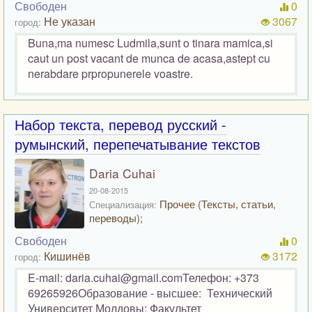
Свободен
0
Не указан
3067
город:
Buna,ma numesc Ludmila,sunt o tinara mamica,si
caut un post vacant de munca de acasa,astept cu
nerabdare prpropunerele voastre.
Набор текста, перевод русский -
румынский, перепечатывание текстов
Daria Cuhai
20-08-2015
Прочее (Тексты, статьи,
Специализация:
переводы);
Свободен
0
Кишинёв
3172
город:
E-mail: daria.cuhai@gmail.comТелефон: +373
69265926Образование - высшее: Технический
Университет Молдовы; Факультет