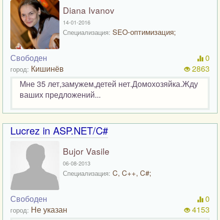
Diana Ivanov
14-01-2016
SEO-оптимизация;
Специализация:
Свободен
0
Кишинёв
2863
город:
Мне 35 лет,замужем,детей нет.Домохозяйка.Жду
ваших предложений...
Lucrez in ASP.NET/C#
Bujor Vasile
06-08-2013
C, C++, C#;
Специализация:
Свободен
0
Не указан
4153
город: