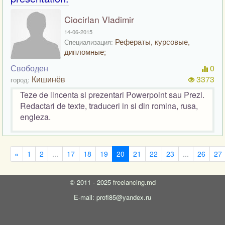
Ciocirlan Vladimir
14-06-2015
Рефераты, курсовые,
Специализация:
дипломные;
Свободен
0
Кишинёв
3373
город:
Teze de lincenta si prezentari Powerpoint sau Prezi.
Redactari de texte, traduceri in si din romina, rusa,
engleza.
«
1
2
...
17
18
19
20
21
22
23
...
26
27
©
2011 - 2025
freelancing.md
E-mail: profi85@yandex.ru