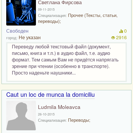
Светлана Фирсова
09-11-2015
Прочее (Тексты, статьи,
Специализация:
переводы);
Свободен
0
Не указан
2916
город:
Переведу любой текстовый файл (документ,
письмо, книга и т.п.) в аудио файл, т.е. аудио
формат. Тем самым Вам не придётся напрягать
зрение при чтении (особенно в транспорте).
Просто наденьте наушники...
Caut un loc de munca la domiciliu
Ludmila Moleavca
26-10-2015
Переводы;
Специализация: