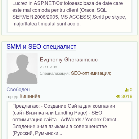
Lucrez in ASP.NET/C# folosesc baza de date care
este mai comoda pentru client (Orace, SQL
SERVER 2008/2005, MS ACCESS).Scriti pe skype,
majoritatea timpului sunt acolo.
SMM и SEO специалист
Evgheniy Gherasimciuc
23-11-2015
SEO-оптимизация;
Специализация:
Свободен
0
Кишинёв
3018
город:
Предлагаю: - Создание Сайта для компании
(сайт-Визитка или Landing Page) - SEO
оптимизация сайта - AdWords / Yandex Direct -
Владение 3-мя языками в совершенстве
(Русский, Румынски...