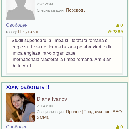
20-01-2016
Переводы;
Специализация:
Свободен
0
Не указан
2869
город:
Studii superioare la limba si literatura romana si
engleza. Teza de licenta bazata pe abrevierile din
limba engleza intr-o organizatie
internationala.Masterat la limba romana. Am 3 ani
de lucru.T...
Хочу работать!!!
Diana Ivanov
28-04-2015
Прочее (Продвижение, SEO,
Специализация:
SMM);
Свободен
0