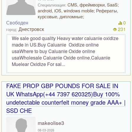
CMS, фреймворки, SaaS;
Специализация:
android, iOS, windows mobile; Рефераты,
курсовые, дипломные;
Свободен
0
Днестровск
231
город:
We sale good quality Heavy water caluanie oxidize
made in US.Buy Caluanie Oxidize online
usaWhere to buy Caluanie Oxide online
usaWholesale Caluanie Oxide online.Caluanie
Muelear Oxidize For sal...
FAKE PROP GBP POUNDS FOR SALE IN
UK WhatsApp(+44 7397 620325)Buy 100%
undetectable counterfeit money grade AAA+ |
SSD CHE
makeolise3
08-03-2026