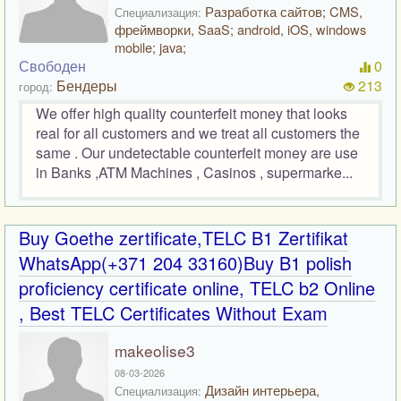
Разработка сайтов; CMS,
Специализация:
фреймворки, SaaS; android, iOS, windows
mobile; java;
Свободен
0
Бендеры
213
город:
We offer high quality counterfeit money that looks
real for all customers and we treat all customers the
same . Our undetectable counterfeit money are use
in Banks ,ATM Machines , Casinos , supermarke...
Buy Goethe zertificate,TELC B1 Zertifikat
WhatsApp(+371 204 33160)Buy B1 polish
proficiency certificate online, TELC b2 Online
, Best TELC Certificates Without Exam
makeolise3
08-03-2026
Дизайн интерьера,
Специализация: