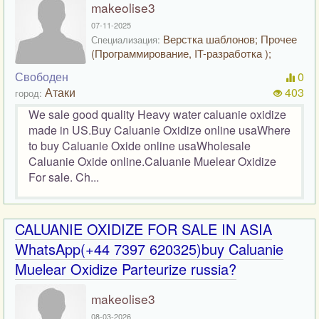
makeolise3
07-11-2025
Верстка шаблонов; Прочее
Специализация:
(Программирование, IT-разработка );
Свободен
0
Атаки
403
город:
We sale good quality Heavy water caluanie oxidize
made in US.Buy Caluanie Oxidize online usaWhere
to buy Caluanie Oxide online usaWholesale
Caluanie Oxide online.Caluanie Muelear Oxidize
For sale. Ch...
CALUANIE OXIDIZE FOR SALE IN ASIA
WhatsApp(+44 7397 620325)buy Caluanie
Muelear Oxidize Parteurize russia?
makeolise3
08-03-2026