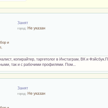
Занят
Не указан
город:
Сбор и
е,
ист, копирайтер, таргетолог в Инстаграм, ВК и Фэйсбук.
ными, так и с рабочими профилями. Пом...
Занят
Не указан
город:
Сбор и