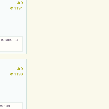
0
1191
те мне на
0
1198
жения