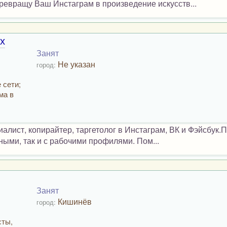
евращу Ваш Инстаграм в произведение искусств...
х
Занят
Не указан
город:
 сети;
ма в
ист, копирайтер, таргетолог в Инстаграм, ВК и Фэйсбук.
ными, так и с рабочими профилями. Пом...
Занят
Кишинёв
город:
сты,