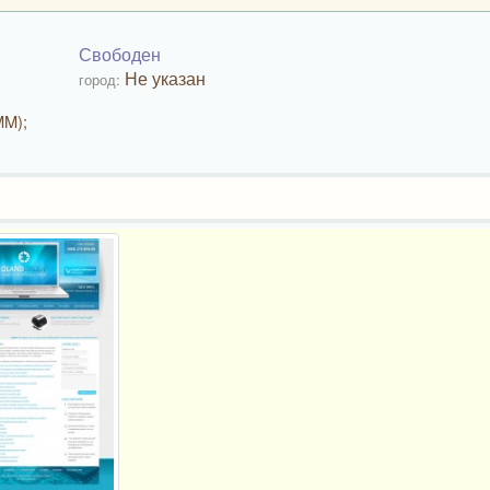
Свободен
Не указан
город:
MM);