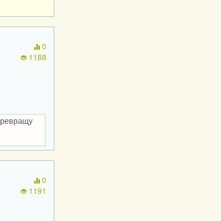
0
1188
Превращу
0
1191