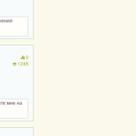
жения
0
1245
те мне на