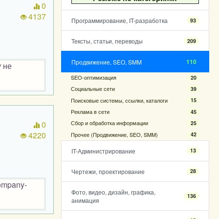
0
4137
Программирование, IT-разработка
93
Тексты, статьи, переводы
209
110
Продвижение, SEO, SMM
 не
SEO-оптимизация
20
Социальные сети
39
Поисковые системы, ссылки, каталоги
15
Реклама в сети
45
0
Сбор и обработка информации
25
4220
Прочее (Продвижение, SEO, SMM)
42
IT-Администрирование
13
Чертежи, проектирование
28
company-
Фото, видео, дизайн, графика,
136
анимация