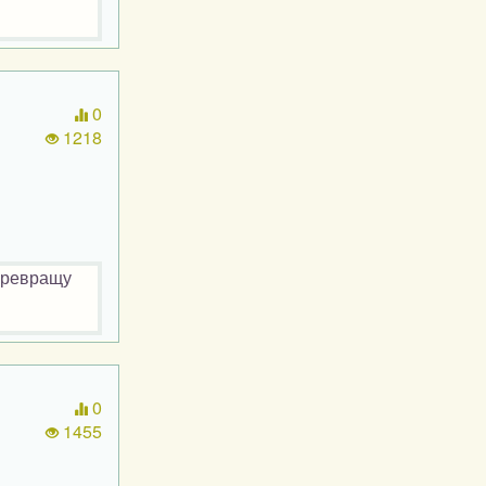
0
1218
Превращу
0
1455