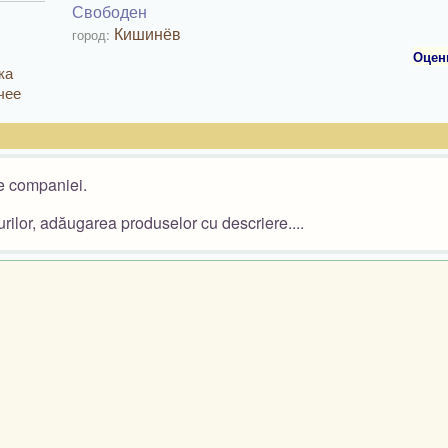
Свободен
Кишинёв
город:
Оцен
ка
чее
le companiei.
rilor, adăugarea produselor cu descriere....