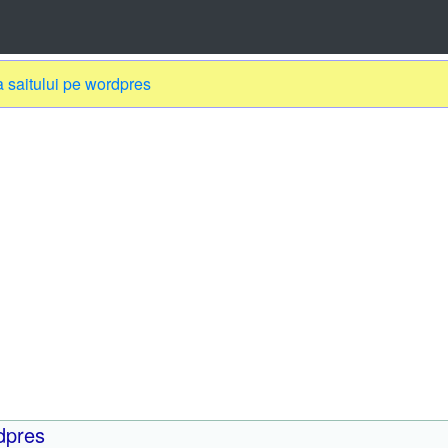
a saitului pe wordpres
rdpres