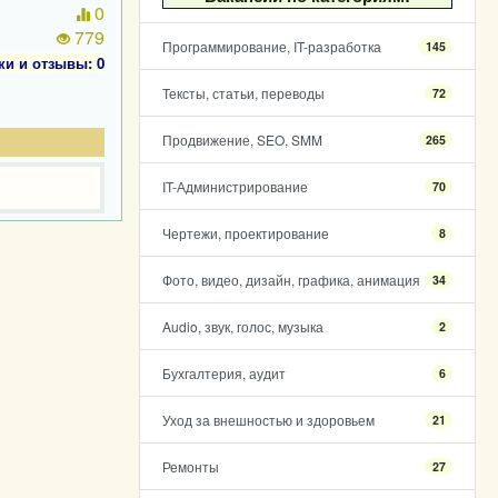
0
779
Программирование, IT-разработка
145
ки и отзывы: 0
Тексты, статьи, переводы
72
Продвижение, SEO, SMM
265
IT-Администрирование
70
Чертежи, проектирование
8
Фото, видео, дизайн, графика, анимация
34
Audio, звук, голос, музыка
2
Бухгалтерия, аудит
6
Уход за внешностью и здоровьем
21
Ремонты
27