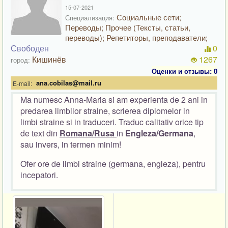
15-07-2021
Социальные сети;
Специализация:
Переводы; Прочее (Тексты, статьи,
переводы); Репетиторы, преподаватели;
Свободен
0
Кишинёв
1267
город:
Оценки и отзывы: 0
ana.cobilas@mail.ru
E-mail:
Ma numesc Anna-Maria si am experienta de 2 ani in
predarea limbilor straine, scrierea diplomelor in
limbi straine si in traduceri. Traduc calitativ orice tip
de text din
Romana/Rusa
in
Engleza/Germana
,
sau invers, in termen minim!
Ofer ore de limbi straine (germana, engleza), pentru
incepatori.