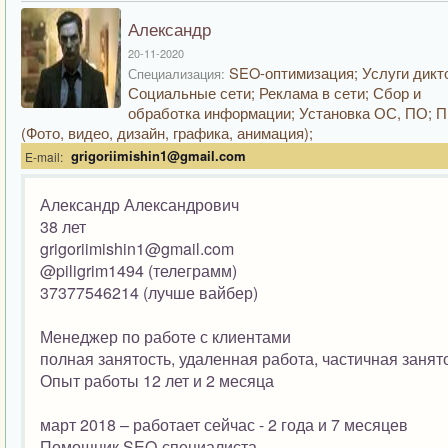
Александр
20-11-2020
SEO-оптимизация; Услуги дикт
Специализация:
Социальные сети; Реклама в сети; Сбор и
обработка информации; Установка ОС, ПО; П
(Фото, видео, дизайн, графика, анимация);
grigoriimishin1@gmail.com
E-mail:
Александр Александрович
38 лет
grigoriimishin1@gmail.com
@piligrim1494 (телеграмм)
37377546214 (лучше вайбер)
Менеджер по работе с клиентами
полная занятость, удаленная работа, частичная занят
Опыт работы 12 лет и 2 месяца
март 2018 – работает сейчас - 2 года и 7 месяцев
Помощник SEO-специалиста