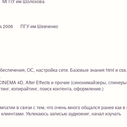
МГПУ им Шолохова
а 2006
ПГУ им Шевченко
еспечения, ОС, настройка сети. Базовые знания html и css
.
CINEMA 4D, After Effects и прочие (синонимайзеры, спинеры
тинг, копирайтинг, поиск контента, оформление.)
эмпатии в связи с тем, что очень много общался ранее как 
с клиентами. Увлекаюсь записью аудиокниг, начал изучать