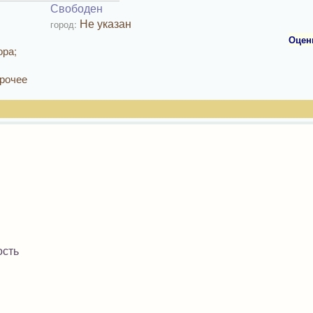
Свободен
Не указан
город:
Оцен
ора;
рочее
ость