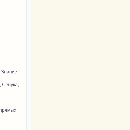
. Знание
, Сенука,
в прямых