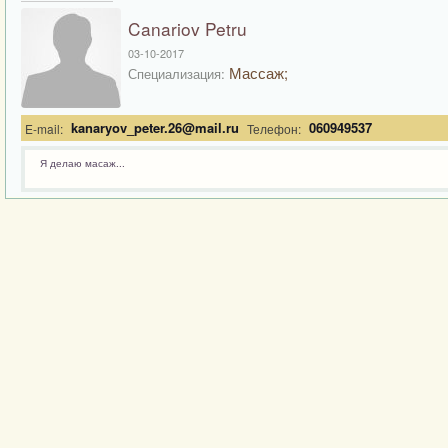
Canariov Petru
03-10-2017
Массаж;
Специализация:
kanaryov_peter.26@mail.ru
060949537
E-mail:
Телефон:
Я делаю масаж...