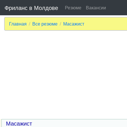
Фриланс в Молдове
Резюме
Вакансии
Главная
Все резюме
Масажист
Масажист