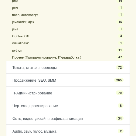
php
14
perl
1
flash, actionscript
1
javascript, ajax
15
java
1
C, C++, C#
3
visual basic
1
python
11
Прочее (Программирование, IT-разработка )
47
Тексты, статьи, переводы
72
Продвижение, SEO, SMM
265
IT-Администрирование
70
Чертежи, проектирование
8
Фото, видео, дизайн, графика, анимация
34
Audio, звук, голос, музыка
2