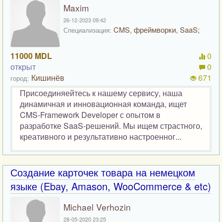
Maxim
26-12-2023 09:42
CMS, фреймворки, SaaS;
Специализация:
11000 MDL
0
открыт
0
Кишинёв
671
город:
Присоединяейтесь к нашему сервису, наша
динамичная и инновационная команда, ищет
CMS-Framework Developer с опытом в
разработке SaaS-решений. Мы ищем страстного,
креативного и результативно настроенног...
Создание карточек товара на немецком
языке (Ebay, Amason, WooCommerce & etc)
Michael Verhozin
28-05-2020 23:25