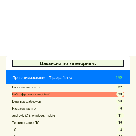
Вакансии по категориям:
145
Программирование, IT-разработка
Разработка сайтов
37
CMS, фреймворки, SaaS
23
Верстка шаблонов
23
Разработка игр
6
android, iOS, windows mobile
11
Тестирование ПО
16
1С
8