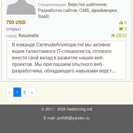
Верстка шаблонов;
Специализация:
Разработка сайтов; CMS, фреймворки,
SaaS;
700 USD
0
открыт
2
Кишинёв
2832
город:
В команде CentrudeAnvelope.md мы активно
ищем талантливого IT-специалиста, готового
внести свой вклад в развитие наших веб-
проектов. Мы приглашаем опытного веб-
разработчика, обладающего навыками верст...
«
1
2
»
©
2011 - 2025
freelancing.md
E-mail: profi85@yandex.ru