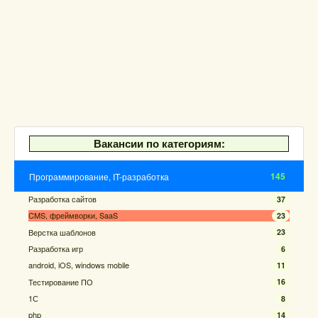
Вакансии по категориям:
145
Программирование, IT-разработка
Разработка сайтов
37
CMS, фреймворки, SaaS
23
Верстка шаблонов
23
Разработка игр
6
android, iOS, windows mobile
11
Тестирование ПО
16
1С
8
php
14