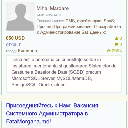
Mihai Mardare
24-01-2024 14:59
CMS, фреймворки, SaaS;
Специализация:
Прочее (Программирование, IT-разработка
); Администрирование Баз Данных;
850 USD
0
открыт
0
Кишинёв
2994
город:
Dacă ești o persoană cu cunoștințe solide în
instalarea, mentenanța și gestionarea Sistemelor de
Gestiune a Bazelor de Date (SGBD) precum
Microsoft SQL Server, MySQL/MariaDB,
PostgreSQL, Oracle, atunc...
Присоединяйтесь к Нам: Вакансия
Системного Администратора в
FataMorgana.md!