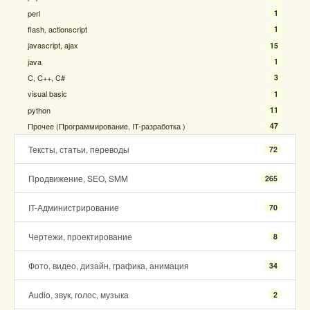
perl
1
flash, actionscript
1
javascript, ajax
15
java
1
C, C++, C#
3
visual basic
1
python
11
Прочее (Программирование, IT-разработка )
47
Тексты, статьи, переводы
72
Продвижение, SEO, SMM
265
IT-Администрирование
70
Чертежи, проектирование
8
Фото, видео, дизайн, графика, анимация
34
Audio, звук, голос, музыка
2