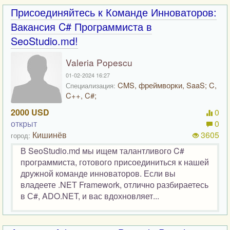
Присоединяйтесь к Команде Инноваторов:
Вакансия C# Программиста в
SeoStudio.md!
Valeria Popescu
01-02-2024 16:27
CMS, фреймворки, SaaS; C,
Специализация:
C++, C#;
2000 USD
0
открыт
0
Кишинёв
3605
город:
В SeoStudio.md мы ищем талантливого C#
программиста, готового присоединиться к нашей
дружной команде инноваторов. Если вы
владеете .NET Framework, отлично разбираетесь
в С#, ADO.NET, и вас вдохновляет...