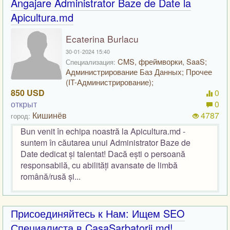
Angajare Administrator Baze de Date la
Apicultura.md
Ecaterina Burlacu
30-01-2024 15:40
CMS, фреймворки, SaaS;
Специализация:
Администрирование Баз Данных; Прочее
(IT-Администрирование);
850 USD
0
открыт
0
Кишинёв
4787
город:
Bun venit în echipa noastră la Apicultura.md -
suntem în căutarea unui Administrator Baze de
Date dedicat și talentat! Dacă ești o persoană
responsabilă, cu abilități avansate de limbă
română/rusă și...
Присоединяйтесь к Нам: Ищем SEO
Специалиста в CasaSarbatorii.md!