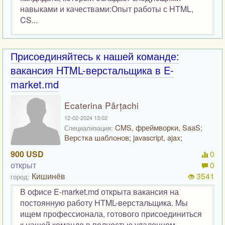
навыками и качествами:Опыт работы с HTML,
CS...
Присоединяйтесь к нашей команде:
вакансия HTML-верстальщика в E-
market.md
Ecaterina Pârțachi
12-02-2024 13:02
CMS, фреймворки, SaaS;
Специализация:
Верстка шаблонов; javascript, ajax;
900 USD
0
открыт
0
Кишинёв
3541
город:
В офисе E-market.md открыта вакансия на
постоянную работу HTML-верстальщика. Мы
ищем профессионала, готового присоединиться
к нашей команде в полностью удаленном