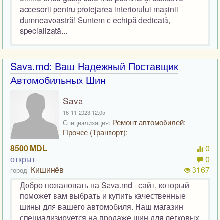
accesorii pentru protejarea interiorului mașinii
dumneavoastră! Suntem o echipă dedicată,
specializată...
Sava.md: Ваш Надежный Поставщик
Автомобильных Шин
Sava
16-11-2023 12:05
Ремонт автомобилей;
Специализация:
Прочее (Транпорт);
8500 MDL
0
открыт
0
Кишинёв
3167
город:
Добро пожаловать на Sava.md - сайт, который
поможет вам выбрать и купить качественные
шины для вашего автомобиля. Наш магазин
специализируется на продаже шин для легковых