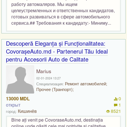
работу автомаляров. Мы ищем
целеустремленных и ответственных кандидатов,
готовых развиваться в сфере автомобильного
сервиса.## Требования к кандидату:- Миниму...
Descoperă Eleganța și Funcționalitatea:
CovorașeAuto.md - Partenerul Tău Ideal
pentru Accesorii Auto de Calitate
Marius
02-01-2024 13:27
Ремонт автомобилей;
Специализация:
Прочее (Транпорт);
13000 MDL
0
открыт
1
Кишинёв
8521
город:
Bine ați venit pe CovoraseAuto.md, destinația
online unde găsiți cele mai potrivite și calitative