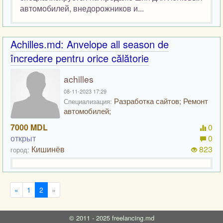
автомобилей, внедорожников и...
Achilles.md: Anvelope all season de
încredere pentru orice călătorie
achilles
08-11-2023 17:29
Разработка сайтов; Ремонт
Специализация:
автомобилей;
7000 MDL
0
открыт
0
Кишинёв
823
город:
«
1
2
»
©
2011 - 2025
freelancing.md