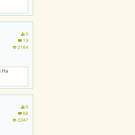
0
19
2164
0.На
0
66
3347