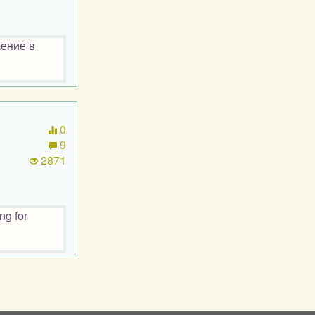
чение в
0
9
2871
ng for