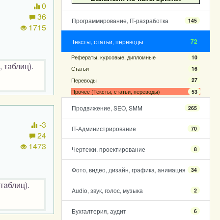
0
36
Программирование, IT-разработка
145
1715
72
Тексты, статьи, переводы
Рефераты, курсовые, дипломные
10
 таблиц).
Статьи
16
Переводы
27
Прочее (Тексты, статьи, переводы)
53
Продвижение, SEO, SMM
265
-3
IT-Администрирование
70
24
1473
Чертежи, проектирование
8
Фото, видео, дизайн, графика, анимация
34
таблиц).
Audio, звук, голос, музыка
2
Бухгалтерия, аудит
6