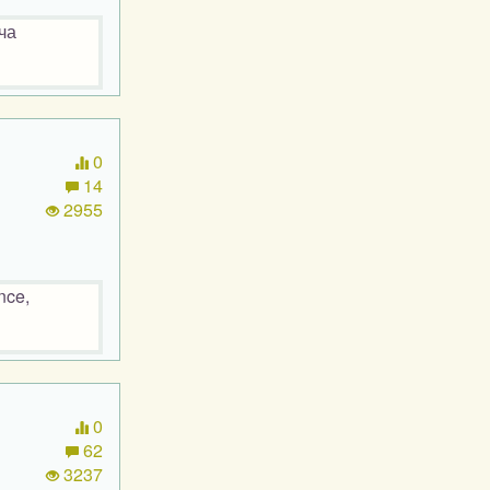
ча
0
14
2955
nce,
0
62
3237