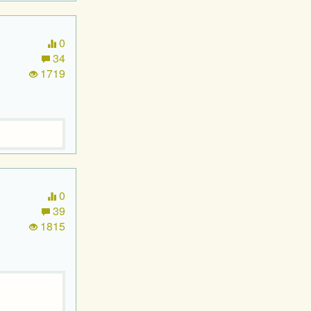
0
34
1719
0
39
1815