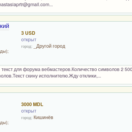
stasiaprtr@gmail.com...
кий
3 USD
открыт
_Другой город
город:
ды);
 текст для форума вебмастеров.Количество символов 2 50
олов.Текст скину исполнителю.Жду отклики,...
3000 MDL
открыт
Кишинёв
город:
ды);