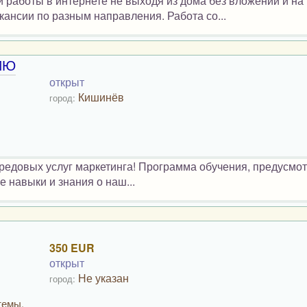
 работы в интернете не выходя из дома без вложений и на
ансии по разным направления. Работа со...
ИЮ
открыт
Кишинёв
город:
едовых услуг маркетинга! Программа обучения, предусмо
 навыки и знания о наш...
350 EUR
открыт
Не указан
город:
темы,