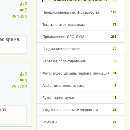
0
5
Программирование, IT-разработка
145
1622
Тексты, статьи, переводы
72
Продвижение, SEO, SMM
265
ас время.
IT-Администрирование
70
Чертежи, проектирование
8
0
Фото, видео, дизайн, графика, анимация
34
4
Audio, звук, голос, музыка
2
1732
Бухгалтерия, аудит
6
жах
Уход за внешностью и здоровьем
21
Ремонты
27