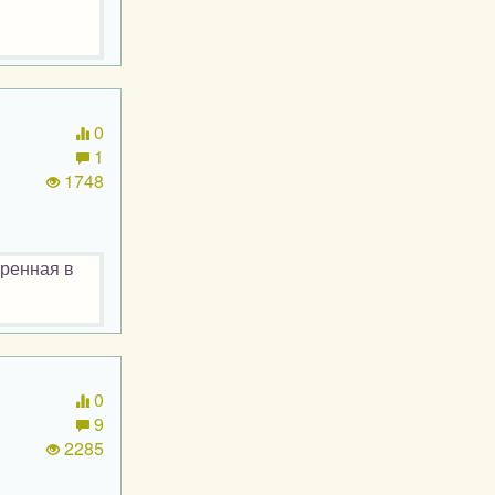
0
1
1748
тренная в
0
9
2285