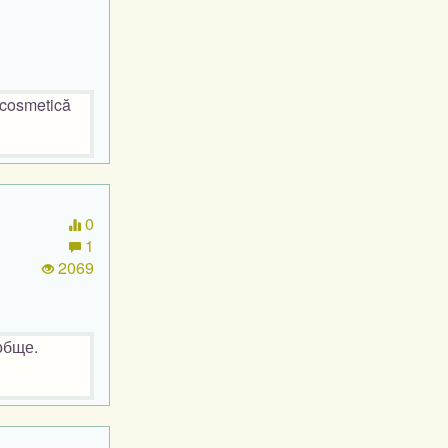
 cosmetică
0
1
2069
обще.