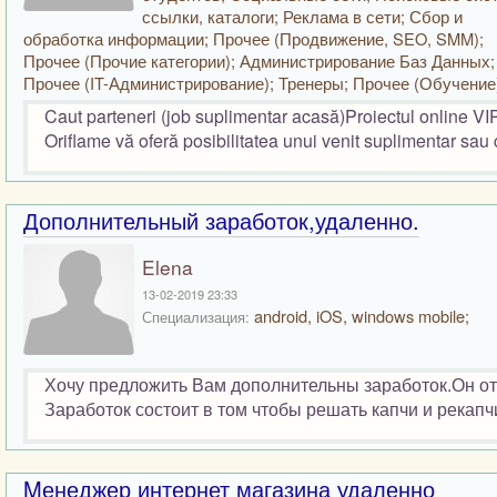
ссылки, каталоги; Реклама в сети; Сбор и
обработка информации; Прочее (Продвижение, SEO, SMM);
Прочее (Прочие категории); Администрирование Баз Данных;
Прочее (IT-Администрирование); Тренеры; Прочее (Обучение
Caut parteneri (job suplimentar acasă)Proiectul online 
Oriflame vă oferă posibilitatea unui venit suplimentar sau c
Дополнительный заработок,удаленно.
Elena
13-02-2019 23:33
android, iOS, windows mobile;
Специализация:
Хочу предложить Вам дополнительны заработок.Он отл
Заработок состоит в том чтобы решать капчи и рекапчи
Mенеджер интернет магазина удаленно