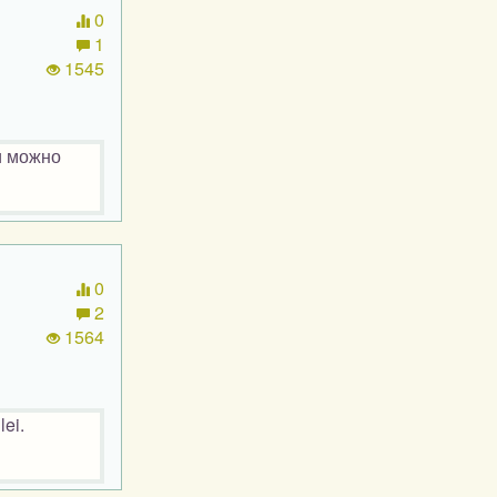
0
1
1545
и можно
0
2
1564
lei.