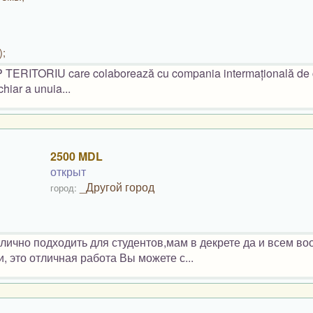
);
VIP TERITORIU care colaborează cu compania intermațională de
hiar a unuia...
2500 MDL
открыт
_Другой город
город:
ично подходить для студентов,мам в декрете да и всем во
, это отличная работа Вы можете с...