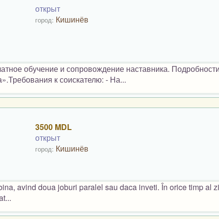
открыт
Кишинёв
город:
платное обучение и сопровождение наставника. Подробност
».Требования к соискателю: - На...
3500 MDL
открыт
Кишинёв
город:
ina, avind doua joburi paralel sau daca inveti. În orice timp al zi
t...