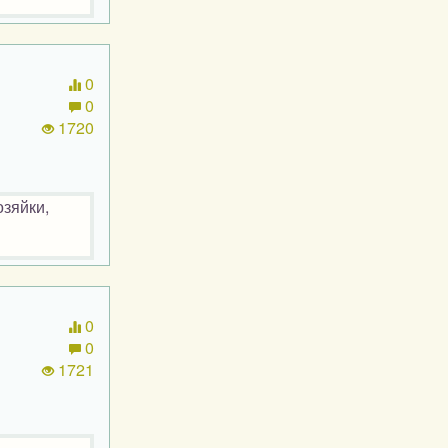
0
0
1720
озяйки,
0
0
1721