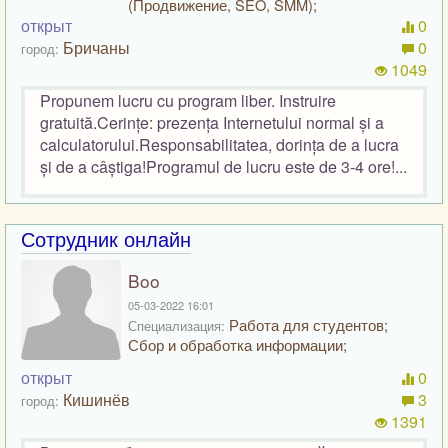
(Продвижение, SEO, SMM);
открыт
0
Бричаны
0
город:
1049
Propunem lucru cu program liber. Instruire
gratuită.Cerințe: prezența Internetului normal și a
calculatorului.Responsabilitatea, dorința de a lucra
și de a câștiga!Programul de lucru este de 3-4 ore!...
Сотрудник онлайн
Boo
05-03-2022 16:01
Работа для студентов;
Специализация:
Сбор и обработка информации;
открыт
0
Кишинёв
3
город:
1391