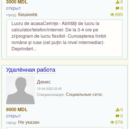
3000 MDL
0
открыт
0
Кишинёв
895
город:
Lucru de acasaCerințe:- Abilități de lucru la
calculator/telefon/internet- De la 3-4 ore pe
zi/program de lucru flexibil- Cunoașterea limbii
române și ruse (cel puțin la nivel intermediar)-
Deprinderi...
Удалённая работа
Денис
13-04-2022 22:45
Социальные сети;
Специализация:
9000 MDL
0
открыт
0
Не указан
876
город: