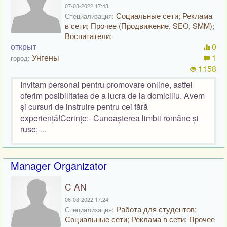
07-03-2022 17:43
Социальные сети; Реклама
Специализация:
в сети; Прочее (Продвижение, SEO, SMM);
Воспитатели;
открыт
0
Унгены
1
город:
1158
Invitam personal pentru promovare online, astfel
oferim posibilitatea de a lucra de la domiciliu. Avem
și cursuri de instruire pentru cei fără
experiență!Cerințe:- Cunoașterea limbii române și
ruse;-...
Manager Organizator
C AN
06-03-2022 17:24
Работа для студентов;
Специализация:
Социальные сети; Реклама в сети; Прочее