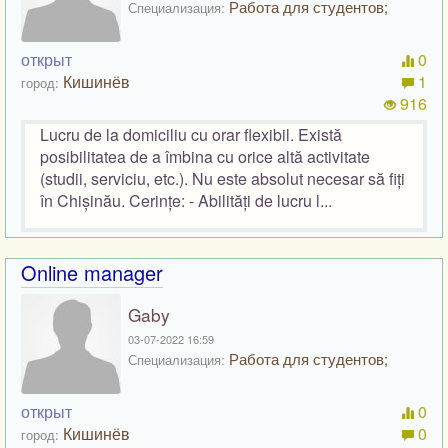
Работа для студентов;
Специализация:
открыт
0
Кишинёв
1
город:
916
Lucru de la domiciliu cu orar flexibil. Există
posibilitatea de a îmbina cu orice altă activitate
(studii, serviciu, etc.). Nu este absolut necesar să fiți
în Chișinău. Cerințe: - Abilități de lucru l...
Online manager
Gaby
03-07-2022 16:59
Работа для студентов;
Специализация:
открыт
0
Кишинёв
0
город: