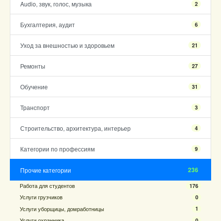
Audio, звук, голос, музыка
2
Бухгалтерия, аудит
6
Уход за внешностью и здоровьем
21
Ремонты
27
Обучение
31
Транспорт
3
Строительство, архитектура, интерьер
4
Категории по профессиям
9
236
Прочие категории
Работа для студентов
176
Услуги грузчиков
0
Услуги уборщицы, домработницы
1
Услуги охранника
0