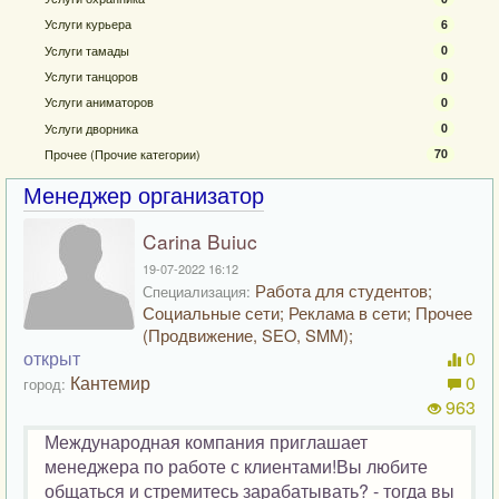
Услуги курьера
6
Услуги тамады
0
Услуги танцоров
0
Услуги аниматоров
0
Услуги дворника
0
Прочее (Прочие категории)
70
Менеджер организатор
Carina Buiuc
19-07-2022 16:12
Работа для студентов;
Специализация:
Социальные сети; Реклама в сети; Прочее
(Продвижение, SEO, SMM);
открыт
0
Кантемир
0
город:
963
Международная компания приглашает
менеджера по работе с клиентами!Вы любите
общаться и стремитесь зарабатывать? - тогда вы