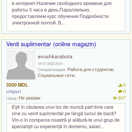
в интернет.Наличие свободного времени для
работы 3 часа в день.Параллельно,
предоставляем курс обучения Подробности
электронной почтой. В...
Venit suplimentar (online magazin)
evushkarabota
18-07-2022 20:01
Работа для студентов;
Специализация:
Социальные сети;
3500 MDL
0
открыт
0
Не указан
907
город:
Ești în căutarea unui loc de muncă part-time care
vine cu venit suplimentar pe lângă lucrul de bază?
Vin-o în compania noastră și alătură-te unui grup de
specialiști cu experiență în domeniu, salari...