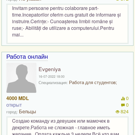
Invitam persoane pentru colaborare part-
time.Incepatorilor oferim curs gratuit de informare și
instruire.Cerințe:- Cunoașterea limbii române și
ruse;- Abilități de utilizare a computerului.Pentru
mai...
Работа онлайн
Evgeniya
16-07-2022 18:00
Работа для студентов;
Специализация:
4000 MDL
0
открыт
0
Бельцы
824
город:
Cоздаю команду из девушек или мамочек в
декрете.Работа не сложная - главное иметь
желание . Оплата каждые 3 недели.Всё что вам