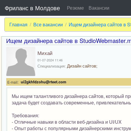
Фриланс в Молдове
Резюме
Вакансии
Главная
Все вакансии
Ищем дизайнера сайтов в S
Ищем дизайнера сайтов в StudioWebmaster.
Михай
01-07-2024 11:46
Дизайн сайтов;
Специализация:
ui2gkhfdzohu@rteet.com
E-mail:
Мы ищем талантливого дизайнера сайтов, который пр
задача будет создавать современные, привлекательн
Требования:
- Отличные навыки в области веб-дизайна и UI/UX
- Опыт работы с популярными дизайнерскими инструме