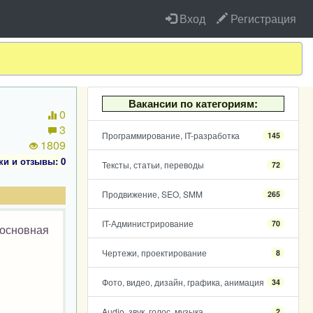
Вход
Регистрация
Вакансии по категориям:
0
3
Программирование, IT-разработка
145
1809
ки и отзывы: 0
Тексты, статьи, переводы
72
Продвижение, SEO, SMM
265
IT-Администрирование
70
 основная
Чертежи, проектирование
8
Фото, видео, дизайн, графика, анимация
34
Audio, звук, голос, музыка
2