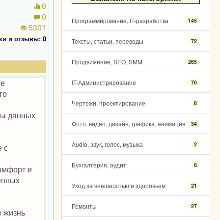
0
0
Программирование, IT-разработка
145
5301
ки и отзывы: 0
Тексты, статьи, переводы
72
Продвижение, SEO, SMM
265
ые
IT-Администрирование
70
го
Чертежи, проектирование
8
зы данных
Фото, видео, дизайн, графика, анимация
34
Audio, звук, голос, музыка
2
 с
Бухгалтерия, аудит
6
комфорт и
енных
Уход за внешностью и здоровьем
21
Ремонты
27
в жизнь