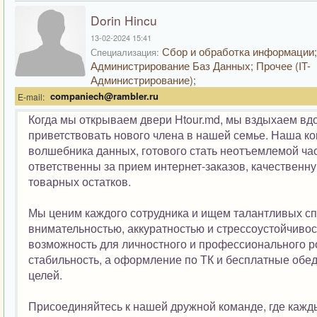
Dorin Hincu
13-02-2024 15:41
Сбор и обработка информации;
Специализация:
Администрирование Баз Данных; Прочее (IT-
Администрирование);
companiech@rambler.ru
E-mail:
Когда мы открываем двери Htour.md, мы вздыхаем в
приветствовать нового члена в нашей семье. Наша ко
волшебника данных, готового стать неотъемлемой час
ответственны за прием интернет-заказов, качествен
товарных остатков.
Мы ценим каждого сотрудника и ищем талантливых спе
внимательностью, аккуратностью и стрессоустойчивос
возможность для личностного и профессионального ро
стабильность, а оформление по ТК и бесплатные обе
целей.
Присоединяйтесь к нашей дружной команде, где кажды