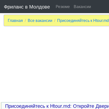
Фриланс в Молдове
Резюме
Вакансии
Главная
Все вакансии
Присоединяйтесь к Htour.md
Присоединяйтесь к Htour.md: Откройте Двер