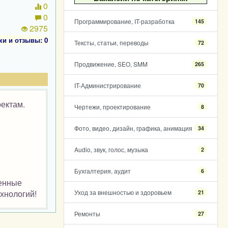
0
0
Программирование, IT-разработка
145
2975
ки и отзывы: 0
Тексты, статьи, переводы
72
Продвижение, SEO, SMM
265
IT-Администрирование
70
оектам.
Чертежи, проектирование
8
Фото, видео, дизайн, графика, анимация
34
Audio, звук, голос, музыка
2
Бухгалтерия, аудит
6
менные
хнологий!
Уход за внешностью и здоровьем
21
Ремонты
27