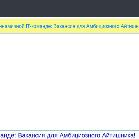
инамичной IT-команде: Вакансия для Амбициозного Айтишн
анде: Вакансия для Амбициозного Айтишника!