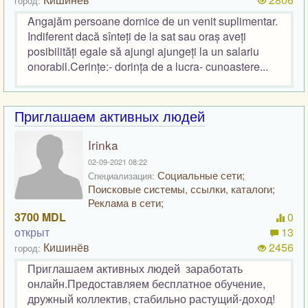
город:
Angajăm persoane dornice de un venit suplimentar.
Indiferent dacă sînteți de la sat sau oraș aveți
posibilități egale să ajungi ajungeți la un salariu
onorabil.Cerințe:- dorința de a lucra- cunoastere...
Приглашаем активных людей
Irinka
02-09-2021 08:22
Социальные сети;
Специализация:
Поисковые системы, ссылки, каталоги;
Реклама в сети;
3700 MDL
0
открыт
13
Кишинёв
2456
город:
Приглашаем активных людей заработать
онлайн.Предоставляем бесплатное обучение,
дружный коллектив, стабильно растущий-доход!