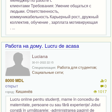
Менеджер по работе с
клиентами Требования: Умение общаться с
людьми. Ответственность,
коммуникабельность Карьерный рост, дружный
коллектив, обучение , зарплата мотивирующая
. ...
Работа на дому. Lucru de acasa
Luciana
30-01-2022 22:15
Работа для студентов;
Специализация:
Социальные сети;
8000 MDL
0
открыт
0
Кишинёв
1017
город:
Lucru online pentru studenți, mame în concediu de
maternitate, persoane cu sau fără experiența! Jobul
constă în următoarele: -administrarea paginii de