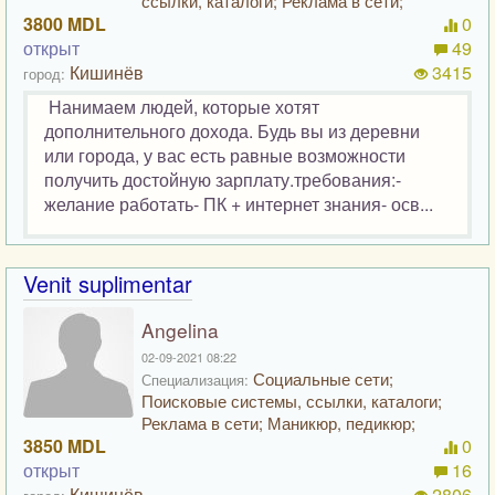
ссылки, каталоги; Реклама в сети;
3800 MDL
0
открыт
49
Кишинёв
3415
город:
Нанимаем людей, которые хотят
дополнительного дохода. Будь вы из деревни
или города, у вас есть равные возможности
получить достойную зарплату.требования:-
желание работать- ПК + интернет знания- осв...
Venit suplimentar
Angelina
02-09-2021 08:22
Социальные сети;
Специализация:
Поисковые системы, ссылки, каталоги;
Реклама в сети; Маникюр, педикюр;
3850 MDL
0
открыт
16
Кишинёв
2806