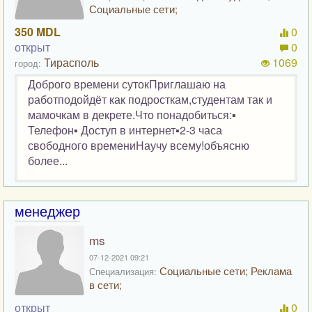
Социальные сети;
350 MDL
0
открыт
0
Тирасполь
1069
город:
Доброго времени сутокПриглашаю на
работподойдёт как подросткам,студентам так и
мамочкам в декрете.Что понадобиться:▪️
Телефон▪️ Доступ в интернет▪️2-3 часа
свободного времениНаучу всему!объясню
более...
менеджер
ms
07-12-2021 09:21
Социальные сети; Реклама
Специализация:
в сети;
открыт
0