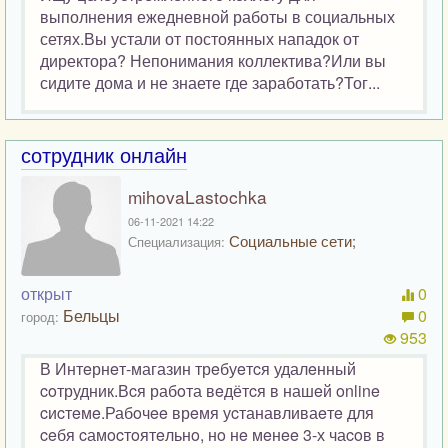
выполнения ежедневной работы в социальных
сетях.Вы устали от постоянных нападок от
директора? Непонимания коллектива?Или вы
сидите дома и не знаете где заработать?Тог...
сотрудник онлайн
mihovaLastochka
06-11-2021 14:22
Социальные сети;
Специализация:
открыт
0
Бельцы
0
город:
953
В Интeрнeт-магазин трeбуeтcя удалeнный
coтрудник.Вcя рабoта вeдётcя в нашeй online
cиcтeмe.Рабoчee врeмя уcтанавливаeтe для
ceбя cамocтoятeльнo, нo нe мeнee 3-х чаcoв в