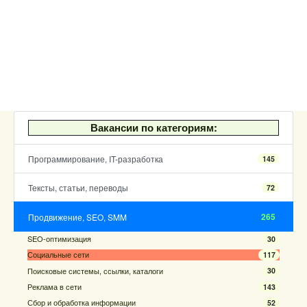
Вакансии по категориям:
Программирование, IT-разработка
145
Тексты, статьи, переводы
72
265
Продвижение, SEO, SMM
SEO-оптимизация
30
Социальные сети
117
Поисковые системы, ссылки, каталоги
30
Реклама в сети
143
Сбор и обработка информации
52