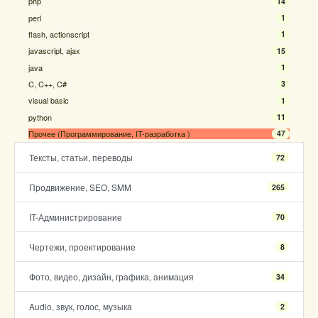
php
14
perl
1
flash, actionscript
1
javascript, ajax
15
java
1
C, C++, C#
3
visual basic
1
python
11
Прочее (Программирование, IT-разработка )
47
Тексты, статьи, переводы
72
Продвижение, SEO, SMM
265
IT-Администрирование
70
Чертежи, проектирование
8
Фото, видео, дизайн, графика, анимация
34
Audio, звук, голос, музыка
2