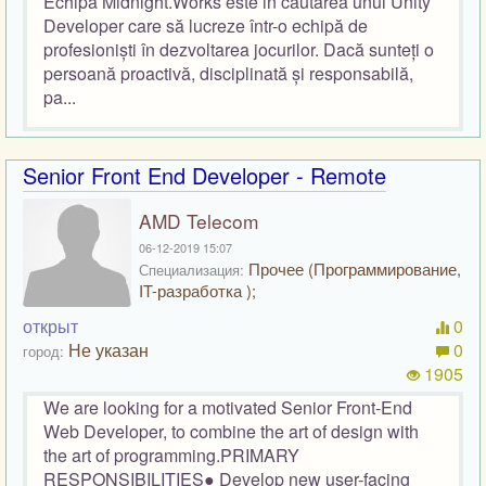
Echipa Midnight.Works este in cautarea unui Unity
Developer care să lucreze într-o echipă de
profesioniști în dezvoltarea jocurilor. Dacă sunteți o
persoană proactivă, disciplinată și responsabilă,
pa...
Senior Front End Developer - Remote
AMD Telecom
06-12-2019 15:07
Прочее (Программирование,
Специализация:
IT-разработка );
открыт
0
Не указан
0
город:
1905
We are looking for a motivated Senior Front-End
Web Developer, to combine the art of design with
the art of programming.PRIMARY
RESPONSIBILITIES● Develop new user-facing